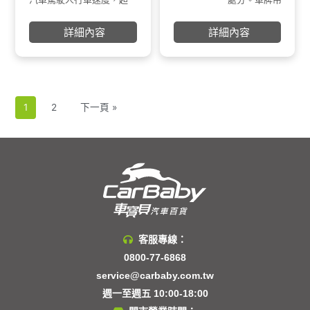
過規定之最高時速40公里
速，其中超速40公
《道路交通管理處罰
以上，將以危險駕駛舉
的事故，死亡率更是
例》第40條至第43
詳細內容
詳細內容
發，除處新臺幣1萬2,000
成。
元至3萬6,000元罰鍰外，
並當場禁止其駕駛，另吊
扣汽(機)車牌照6個月。
1
2
下一頁 »
客服專線：
0800-77-6868
service@carbaby.com.tw
週一至週五 10:00-18:00