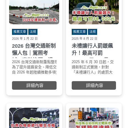
推薦文章
法規
推薦文章
法規
2026 年 1 月 22 日
2025 年 8 月 22 日
2026 台灣交通新制
未禮讓行人罰鍰飆
懶人包｜駕照考
升！最高可罰
試、高齡換照、違
36,000 元，6 月 30
2026 台灣交通新制重點整理，用路人一定要知道
2025 年 6 月 30 日起，交
📌 
規罰則一次看懂
日新制上路
為了提升道路安全、降低交通事故風險，交通部
通新制正式實施，針對
自 2026 年起陸續推動多項交通法規與制度調
「未禮讓行人」的處罰大
整，內容涵蓋 駕照考試制度、高齡換照規定、違
幅加重！這次修法不僅是
規罰則與回訓機制 等。
金額調漲，更直接關係到
詳細內容
詳細內容
本篇整理 2026 年起台灣已公告或確定推動的交
駕駛人的荷包與駕照安
通新制重點，讓車主與用路人一次看懂。
全。
________________________________________
一、駕照考試制度調整（2026 起分階段實施）
為強化駕駛人實際道路判斷能力，2026 年起駕照
制度將出現以下變化：
• 筆試全面採選擇題，取消是非題
• 題目內容加重「危險感知、實際交通情境」判