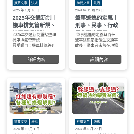
• 重大或重複違規者
式判定車輛是否闖黃燈：
停止線
推薦文章
法規
推薦文章
法規
o 可能被要求強制參加道路安全回訓課程
輛應減
2025 年 1 月 10 日
2024 年 11 月 20 日
o 強化行為矯正與風險認知
路口。
2025年交通新制｜
肇事逃逸的定義｜
👉 未來不只是「罰錢了事」，而是透過制度讓駕
進入路
駛真正改善行為。
為闖黃
機車排氣管新規、
刑事、民事、行政
________________________________________
注意事
機車駕訓補助、
需負哪些責任?
四、地方政府交通管理新措施（依縣市不同）
黃燈時
2025年交通新制重點整理
肇事逃逸的定義與責任
肇事逃
除中央法規外，部分縣市也會在 2026 年起實施
常較短
TPASS 2.0
機車排氣管新規：
肇事逃逸是指發生交通事
根據《刑
地方交通新制，例如：
察號誌
最受矚目：機車排氣管列
故後，肇事者未留在現場
肇事逃
• 大型重機停車規範調整
否能夠
為變更登記檢驗項目，也
處理事故，而是選擇逃離
事處罰
• 特定路段、停車區重新規劃
路口狀
就是說，改裝排氣管必須
的行為。此行為在法律上
詳細內容
詳細內容
• 行人友善或特定管制區域試辦
路口的
經過認證才能合法使用。
被視為嚴重違法，肇事者
提醒用路人：地方性交通規定以各縣市政府公告
有行人
罰則加重：未經認證的改
將面臨刑事、民事及行政
為準，行車前建議多留意最新資訊。
定是否
裝排氣管將面臨900至1800
等多方面的法律責任。
________________________________________
安全第
元的罰款，若經檢測發現
五、2026 交通新制對車主的影響是什麼？
全都是
噪音超標，還將依《噪音
整體來看，2026 年交通法規調整有三大方向：
應以安
管制法》加罰1800至3600
1. 提高駕照門檻，強化實務能力
斷是否
元。兩項罰款合計，最高
2. 對高風險行為加重罰則與管理
可達5400元。
3. 提升道路整體安全與行人保護
緩衝期：政府提供一定時
對一般車主而言，除了遵守新規定外，也建議定
間的緩衝期，讓車主可以
期檢查車輛狀況，確保輪胎、煞車、燈具等行車
免費進行噪音檢測並取得
安全配備正常，降低違規與事故風險。
認證。
推薦文章
法規
推薦文章
法規
________________________________________
機車駕訓補助升級：
2024 年 10 月 1 日
2024 年 6 月 27 日
結語
補助加碼：政府持續推動