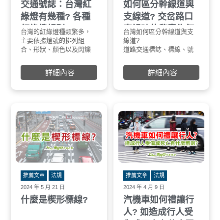
2026 年台灣交通新制不只是修法，而是全面朝向
交通號誌：台灣紅
如何區分幹線道與
機車駕訓補助，2025年推
「更安全的用路環境」前進。
出「駕訓3.0」計畫，持有
綠燈有幾種? 各種
支線道? 交岔路口
無論是新手駕駛、長期開車的老司機，或是家中
學習駕照者參加駕訓可獲
紅綠燈規則?
車禍時的肇責為何?
有長輩駕車，都建議提前了解新制內容，才能安
得2500元補助。
台灣的紅綠燈種類繁多，
【紅綠燈的種類與意義】
台灣如何區分幹線道與支
圓形紅燈：表示禁
支線道
心又合法地上路。
多元選擇：除了駕訓3.0，
主要依據燈號的排列組
線道?
行，不得越過停止
轉彎車
還有駕訓2.0（已取得駕照
合、形狀、顏色以及閃爍
道路交通標誌、標線、號
入路口。
左方車
民眾再參加課程可獲1200
方式來區分。這些不同的
誌之指示：最優先的判斷
圓形黃燈：警告駕
簡單來
元）可選擇，最高可領
組合，代表著不同的交通
依據為道路交通標誌、標
將失去通行路權，
車→直
詳細內容
詳細內容
3800元。
管制意義，用以規範車輛
線、號誌之指示。例如，
準備停止。但如車
樣的行
TPASS 2.0升級：
和行人的通行。
在無號誌路口，若支線道
越停止線進入路口
功能更強大：TPASS 2.0
設有「讓」字標誌或閃光
則應儘速通過。
除了原有的功能外，還新
紅燈，則表示支線道車應
圓形綠燈：表示允
增了短天數定期票等優
禮讓幹線道車先行。
或左、右轉，但須
惠，鼓勵民眾多搭乘大眾
車道數：若未設標誌、標
他交通標誌或標線
運輸。
線或號誌劃分幹、支線
示。
常客優惠：累計乘車次數
道，則以進入交岔路口之
箭頭綠燈：僅允許
可享月度回饋，讓常搭乘
車道數計算，含快車道、
頭指示的方向行駛
大眾運輸的民眾更划算。
慢車道、左、右轉車道、
閃光黃燈：警告用
為什麼這些新制很重要？
車種專用車道、機車優先
應減速慢行，注意
維護交通秩序：機車排氣
道及調撥車道。車道數較
閃光紅燈：停車再
推薦文章
法規
推薦文章
法規
管新規有助於降低噪音汙
多者為幹線道。
示應暫停，讓幹道
2024 年 5 月 21 日
2024 年 4 月 9 日
染，維護良好的交通環
道路等級：若車道數相
行。
什麼是楔形標線?
汽機車如何禮讓行
境。
同，則以道路等級較高者
提升行車安全：機車駕訓
為幹線道。例如，國道為
人? 如造成行人受
補助能鼓勵民眾參加駕訓
幹線道，省道為支線道。