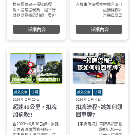
傷或死亡有什麼罰
課程，提升駕駛技術，降
在無號誌路口時，應遵循
楔形標線是一種道路標
《台灣楔形標線的來源》
汽機車停讓標準
台灣楔形標線是參
根據台灣《道路交
低事故發生率。
以下路權原則：
則?
線，通常呈現為一組平行
的道路設計。是一
處罰條例》第42
推動綠色運輸：TPASS
且逐漸靠攏的斜線，看起
白色方塊標線，讓
汽機車應當遵守下
2.0和台灣好行優惠，鼓勵
來像一個「V」字或楔形。
在視覺上感受到路
定：
民眾多搭乘大眾運輸，減
這種標線通常用於交通管
縮減，以降低行車
詳細內容
詳細內容
少私人交通工具的使用，
理，主要作用是引導車輛
提升行車安全的標
降低碳排放。
的行駛方向，警示駕駛員
注意道路的變化，或者提
醒即將到來的路況改變。
推薦文章
法規
推薦文章
法規
2024 年 2 月 20 日
2024 年 1 月 4 日
超速40公里，扣牌
扣牌流程~該如何領
加罰款!!
回車牌?
自2023年6月30日起，道路
超速40公里有多危險？
【車牌吊扣】
根據交通部統計，20
車牌吊扣是指依法將
交通管理處罰條例修正，
全國道路交通事故死
牌照吊扣一定期限的
汽車駕駛人行車速度，超
數中，有2成5是肇
處分。車牌吊扣的依