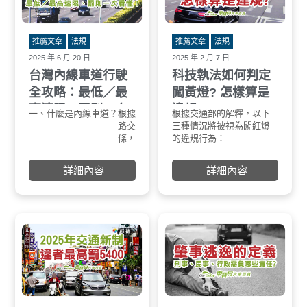
斷
• 路考更加重視
o 轉彎與變換車道前的觀察
o 停讓行人、路口安全判斷
推薦文章
法規
推薦文章
法規
o 實際上路的安全操作
2025 年 6 月 20 日
2025 年 2 月 7 日
👉 新制重點不再只是會背題庫，而是是否具備實
台灣內線車道行駛
科技執法如何判定
際上路的安全判斷能力。
________________________________________
全攻略：最低／最
闖黃燈? 怎樣算是
二、高齡駕駛換照制度下修
高速限、罰則一次
違規?
因應高齡化社會，2026 年起高齡換照制度同步調
一、什麼是內線車道？
根據《高速公路及快速公
根據交通部的解釋，以下
在車流順暢時：
影像分
整：
看懂！
路交通管制規則》第 8
三種情況將被視為闖紅燈
外側車道不得低於 60 
會拍攝
• 換照年齡由 75 歲下修至 70 歲
條，內線車道為超車道，
的違規行為：
中線車道不得低於 80 
影像，
• 需定期進行
小型車在不堵塞他車的前
車輛直接穿越路口至銜接
內線車道依速限不同
術，判
o 體能與認知評估
提下，可以依照該路段的
路段。
低不得低於 90、100
期間進
詳細內容
詳細內容
o 相關安全檢測
最高速限行駛於內線車
在繪設路口範圍之路口(如
110 km/h
感測器
• 不得提前換照，須依規定年齡與期限辦理
道。
網狀黃線區)，車身已經進
若車速未達上述最低
法設備
此制度目的是在保障長者行車安全的同時，也降
二、最低速限及罰則
到路口範圍。
限，在內線車道行駛
車輛通
低對其他用路人的潛在風險。
在無繪設路口範圍之路
《違反道路交通管理
器會觸
________________________________________
口，車身已穿越停止線，
條例》第 63 條，除
通過的
三、重大違規罰則加重與回訓機制
而且足以妨害其他方向
外，亦會被記違規分
怎樣算
2026 年起，針對高風險違規行為，法規方向明顯
人、車通行（如停在行人
三、罰鍰金額
黃燈亮
趨嚴：
穿越道）。
停止線
• 無照駕駛罰鍰大幅提高
科技執法如何判定闖黃
輛應儘
o 情節嚴重者可達高額罰鍰
燈？
造成交
o 並可能搭配扣車、扣牌處分
科技執法主要透過以下方
黃燈亮