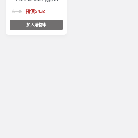
造
480
特價
432
加入購物車
客服專線：
0800-77-6868
service@carbaby.com.tw
週一至週五 10:00-18:00
門市營業時間：
週一至週日 10:00-21:30