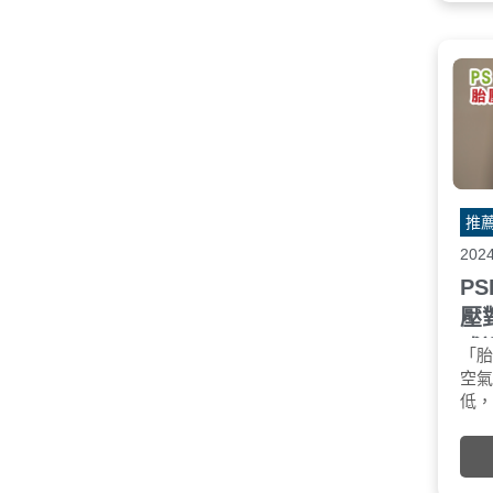
推
202
P
壓
或
「
空
低
輪