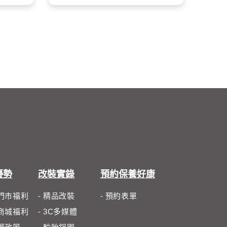
噪音抑制系統3.0技術。
R表示結構類型。R表示徑向層、
胎為夏天高性能型；
要是透過胎面縱向溝槽中散佈的
D表示交叉層
間的為全天候標
小通道來達成文丘里效應
17表示輪圈直徑，以英寸為單位。
enturi Effect) ，改變空氣共振頻
輪胎特性：輪胎的特性會影響汽車
來達到降噪效果。
的操控性、舒適性和燃油效率。以
下是一些常見的輪胎性能類型：
性能輪胎：高性能輪胎專為需要
在乾濕地條件下為駕駛提供良好操
控性和反饋而開發。它們通常具有
較低的胎側高度和較寬的胎面，以
提供更大的接地面積。
舒適輪胎：舒適輪胎適合那些特
別關注安靜和舒適的駕駛。它們通
常具有較高的胎側高度和較窄的胎
面，以提供更柔軟的乘坐體驗。
節能輪胎：節能輪胎主要為低滾
動阻抗輪胎，可以提升燃油效率、
優勢
改裝實錄
預約保養好康
減少二氧化碳排放。它們通常具有
較硬的胎面化合物和較窄的胎面，
體門市福利
- 精品改裝
- 預約表單
以減少滾動阻力。
路商城福利
- 3C多媒體
輪胎品牌：有許多不同品牌的輪胎
可供選擇。在做出決定之前，請務