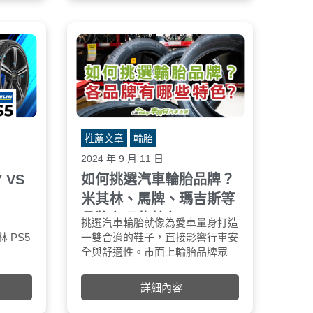
 4在多項性
降低噪音技術：透過減少胎面小孔
轎車胎：胎壁較
制動、
洞的不平整度，降低行駛噪音，提
性和靜音效果，
等。
升駕駛舒適性。
和高速行駛的穩
極致精準的操控性能：採用Zigzag
性能側重
3D胎面技術，增加胎塊間的摩擦
SUV胎：強調
力，提升胎體穩定性，提供高抓地
野能力，對高速
力。
要求相對次要
測試與評價
轎車胎：更注重
2022-2023年度歐洲知名汽車雜誌
性和低噪音，抓
推薦文章
輪胎
《Auto Bild》針對53個品牌的高性
合鋪裝路面。
能夏季輪胎評測中，連續兩年榮獲
尺寸和胎壓
2024 年 9 月 11 日
「Exemplary 」最高評級
SUV胎：尺寸
 VS
如何挑選汽車輪胎品牌？
2023年瑞典領先的汽車雜誌
高/胎寬的比例
米其林、馬牌、瑪吉斯等
Teknikens Värld（科技世界）的
設定也不同以適
Tissumer主要輪胎測試中，獲得了
轎車胎：尺寸較
品牌有哪些特色?
廠等處皆
乾地煞車距離｜Dry Braking
胎壓不穩定：壓縮空氣中含有水分
挑選汽車輪胎就像為愛車量身打造
馬牌 PC7：34.08M(勝出)
胎壓穩定：氮氣分子較
如何選擇適合自
–
第二名的優秀成績。
適合輕量的轎車
其林 PS5
經四次測試，PC7有三次優於
和雜質，容易造成輪胎內部溫度變
一雙合適的鞋子，直接影響行車安
米其林 PS5：34.34M
透輪胎，且不受溫度影
2024年的WhatTyre評測中，
，價格較為
PS5，平均煞車距離比PS5少
化時，胎壓不穩定。
全與舒適性。市面上輪胎品牌眾
※數值越低越好
時間維持穩定胎壓。
Ventus Prime 4獲得了「強力推
站
0.76%。
輪胎老化加速：水分和雜質會加速
多，馬牌、米其林、南港、普利司
減少爆胎風險：氮氣不
薦」的評價，展現其在市場上的競
輪胎橡膠老化，縮短輪胎壽命。
通、登祿普、瑪吉斯、固特異等都
熱膨脹係數較低，能降
詳細內容
爭力。
氮氣填充
是常見的選擇。以下將為您介紹各
時輪胎內部溫度升高而
品牌介紹
優點：
品牌特色，幫助您做出最適合的決
險。