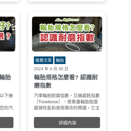
際單位制（SI）的壓力單位。
力，以應對強大的動力輸出。
低噪音：電動車本身就非常安靜，
因此輪胎的噪音會更加明顯。電動
車輪胎通常會採用特殊的胎紋設計
和吸音材料，以降低行駛噪音。
強化耐磨度：電動車的再生制動與
高扭力特性會加速輪胎的磨損，故
需要調整材料、配方去提高耐磨
度。
胎體輕量化：因電動車本身車重較
推薦文章
輪胎
重，輪胎在設計時需以輕量化方向
設計。
2024 年 4 月 30 日
車輪胎
輪胎規格怎麼看? 認識耐
磨指數
以下幾
控性佳
輪胎尺寸：(通常用以下格式表
汽車輪胎耐磨指數，又稱磨耗指數
馬牌 MC7 產品定位
MC7的產品定位比 
輪胎耐磨指數通
靜度高
示，以225/50R17為範例)
（Treadwear），是衡量輪胎胎面
高階，僅次於目
表示，例如 300、
您的汽
適性佳
225表示輪胎的胎寬，以毫米為單
磨損性能和使用壽命的標識。它主
頂級操控街胎 Sport
字越高，表示該
框或油
了達到亞洲市場特別強調的寧靜
位。
要用於同一品牌內的輪胎進行對
SC7。
估使用壽命也越
或目前
舒適兩大訴求，馬牌輪胎為
50表示胎側高度與胎寬的比例，以
比，不同品牌的輪胎是無法進行比
胎耐磨指數在 16
詳細內容
訊。
C7導入能在UC7跟CC7上見到
百分比為單位。
較。
為夏天標準型；16