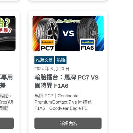
韓泰（Hankook）成立於1941年，
定。
降低油耗：穩定胎壓能
總部位於韓國首爾。是全球最大的
動阻力，達到節省油耗
輪胎生產商之一，產品涵蓋乘用
輪胎壽命提升：輪胎體
車、卡車、巴士以及高性能運動車
大大降低了輪胎不規則
輛的輪胎。韓泰以創新技術和高品
性，如冠磨、胎肩磨、
質產品著稱，專注於提高行車性
了輪胎的使用壽命。
能、燃油效率和駕駛舒適性。該品
缺點：
牌在全球多個國家設有生產基地和
研發中心，並與多家汽車製造商合
作，提供原廠配套輪胎。韓泰的口
推薦文章
輪胎
號是「Driving Emotion」，強調其
2024 年 6 月 20 日
對駕駛體驗的不斷追求。
車專用
輪胎擂台：馬牌 PC7 VS
差
固特異 F1A6
輪胎，
 (pounds per square inch)：每
電動車輪胎的特點與優勢
馬牌 PC7｜Continental
不同的國家或地區可能會使用不同
高鋼性：電動車的電池組通常比傳
乾地煞車距離｜Dry
胎
ires)與
方英寸上的磅數，是美國等國家
PremiumContact 7 vs 固特異
的單位，但它們之間是可以互相換
統汽油車的引擎重，進而增加了車
經四次測試，固
到關
用的單位。
F1A6｜Goodyear Eagle F1
算的。
身重量，因此對於輪胎的剛性要求
優於PC7，平均
供抓地
AR：大氣壓力的單位，在歐洲地
Asymmetric 6
更高。
0.51%。
由於電
較為常見。
資料來源：國外知名評測網站
高抓地力：電動車扭矩大，起步加
詳細內容
胎在設
A (kilopascal)：千帕斯卡，是
TyreReviewe
速快，因此輪胎需要有足夠的抓地