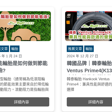
薦文章
輪胎
推薦文章
輪胎
5 年 1 月 24 日
2024 年 12 月 27 日
能輪胎是如何做到節能
韓國品牌｜韓泰輪胎
油?
Ventus Prime4(K1
｜兼具性能與舒適的
能型輪胎（通常稱為低滾阻輪
特殊材料組成
韓泰輪胎 Hankook Ventus
選擇
）的節能效果主要來自於降低輪
低滾阻橡膠配方：節能型輪胎使用
Prime4：兼具性能與舒適
滾動阻力。滾動阻力是指輪胎與
改良的橡膠化合物，減少輪胎變形
選擇
面接觸時，由於材料變形和摩擦
時的能量損耗，同時維持良好的抓
韓泰輪胎的Ventus Prime
生的能量損耗。節能型輪胎透過
地力。
4（K135A）是一款高性能
詳細內容
詳細內容
下幾個方式實現節能：
矽膠（Silica）添加劑：在輪胎橡
胎，專為追求安全、舒適和
膠中添加矽膠可以有效降低滾動阻
駕駛者設計。相較於其前代