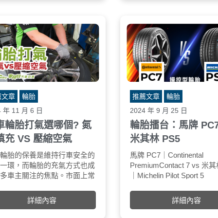
力，並且在濕滑路面上提供更好的
Ventus Prime 3，Prime
性能。
能上進行了優化，包括濕地
結構設計
操控性、耐磨性和滾動阻力
輕量化設計：節能型輪胎通常比普
通輪胎更輕，減少了旋轉慣性，進
一步降低了油耗。
優化胎面花紋：採用低變形的胎面
設計，減少與地面接觸時的滑動和
能量損耗，同時保持耐用性和操控
薦文章
輪胎
推薦文章
輪胎
性。
減少胎體剛性損耗：改良內部結構
4 年 11 月 6 日
2024 年 9 月 25 日
（如胎體層數或纖維材料），降低
車輪胎打氣選哪個? 氮
輪胎擂台：馬牌 PC7
運行時的內部摩擦。
填充 VS 壓縮空氣
米其林 PS5
降低胎壓損失
節能型輪胎通常具有更好的氣密
車輪胎的保養是維持行車安全的
壓縮空氣填充
馬牌 PC7｜Continental
普遍性： 加油站、修車
性，可以減少胎壓隨時間下降的速
要一環，而輪胎的充氣方式也成
優點：
PremiumContact 7 vs 米
可輕易取得。
度，從而保持最佳的滾動阻力和燃
許多車主關注的焦點。市面上常
｜Michelin Pilot Sport 5
價格：相較於氮氣填充
油效率。
的充氣方式主要有兩種：氮氣填
資料來源：國外知名評測網
便宜。
滾動阻力優化
和壓縮空氣填充。這兩種方式各
TyreReviewe
缺點：
詳細內容
詳細內容
節能型輪胎的滾動阻力係數通常比
什麼優缺點呢？讓我們來深入了
傳統輪胎低20-30%。降低滾動阻
。