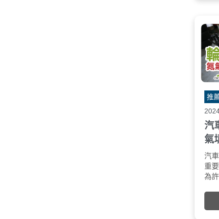
推
202
汽
氣
汽
重
為
見
充
有
解