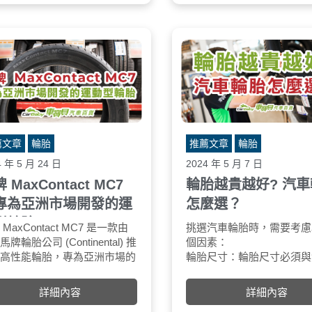
計上會有一些獨特的考量。
國
薦文章
輪胎
推薦文章
輪胎
4 年 5 月 24 日
2024 年 5 月 7 日
 MaxContact MC7
輪胎越貴越好? 汽
專為亞洲市場開發的運
怎麼選？
型輪胎
MaxContact MC7 是一款由
3D 雷射切割花紋：由星形、閃電
挑選汽車輪胎時，需要考慮
操
牌輪胎公司 (Continental) 推
形及排水花紋組成，可有效將水從
個因素：
寧
的高性能輪胎，專為亞洲市場的
溝槽中排出，提高濕地抓地力和制
輪胎尺寸：輪胎尺寸必須與
舒
華性能車級距所開發。產品定位
動效果。
車相匹配。您可以查看車門
為
在台上市的 SportContact 7
Macro-Block 角落過彎設計：胎肩
箱蓋板上的標籤、車主手冊
與
詳細內容
詳細內容
) 與 Ultra Contact 7 (UC7) 之
部位採用大胎塊設計，提升接地面
汽車輪胎的胎邊來找到此資
M