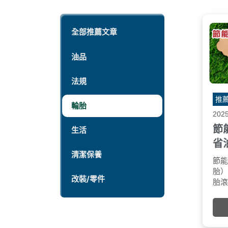
全部推薦文章
油品
法規
推
輪胎
202
節
生活
省
清潔保養
節
胎
改裝/零件
胎
地
產
以