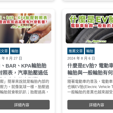
力意味著引擎需要輸出的能量減
少，因此燃油消耗也隨之減少。
節能效益
燃油效率提升：低滾阻輪胎能減少
3-5%的燃油消耗，這對長途駕駛
或商業運輸特別有吸引力。
減少二氧化碳排放：由於燃油消耗
減少，相應的碳排放也會降低，對
環境更友善。
薦文章
輪胎
推薦文章
輪胎
4 年 8 月 27 日
2024 年 8 月 6 日
SI、BAR、KPA輪胎胎
什麼是EV胎? 電動
對照表，汽車胎壓過低
輪胎與一般輪胎有何
過高會有什麼影響?
異?
胎壓」簡單來說就是輪胎內部的
PSI、BAR、KPA則是測量胎壓的
隨著電動車的普及，電動車
PSI
氣壓力。就像氣球一樣，胎壓過
單位：
也稱EV胎(Electric Vehicle T
平
，輪胎就會軟趴趴；胎壓過高，
一般輪胎的差異也越來越受
常
胎就會繃緊。
注。雖然兩者都是為汽車提
B
力、支撐和減震的功能，但
區
詳細內容
詳細內容
動車的特殊特性，電動車輪
KP