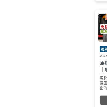
推
202
馬牌
｜
動
馬牌 
德國馬
出
豪
介於已
(SC7