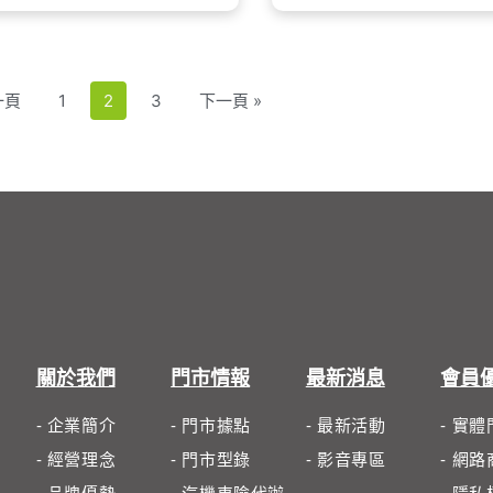
，強調兼顧操控性、寧靜度與舒
積並在溝槽內部配置穩定鏈接條維
的
性。
持胎塊剛性，讓整體抓地力進一步
主
 MC7 主要特色
提升。
狹
Noise Breaker 3.0：胎面花紋設計
(V
可降低噪音水平，提供更舒適的行
率
一頁
1
2
3
下一頁 »
車體驗。
ReFlex 高剛度膠料配方：提升輪
胎的操控性和耐磨性。
馬牌 MC7 主要優勢
關於我們
門市情報
最新消息
會員
- 企業簡介
- 門市據點
- 最新活動
- 實
- 經營理念
- 門市型錄
- 影音專區
- 網