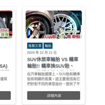
推薦文章
輪胎
2024 年 12 月 11 日
SUV休旅車輪胎 VS 轎車
35A)
輪胎!! 轎車換SUV胎、
優質
SUV換轎車胎有什麼影
主要特點
在汽車輪胎選擇上，SUV胎和轎車
SUV胎和轎車
響?
的優質
優異的濕地制動性能：透過優化輪
胎有明顯的差異，這主要是因為它
結構設計
胎接地壓力分佈，提升在濕滑路面
們針對不同的車型設計，提供了不
SUV胎：通常
的抓地力，確保行駛安全。
同的性能特性。如果將轎車換裝
的結構，以支撐
夏季輪
出色的橫向排水性能：改良的胎面
SUV胎或SUV換裝轎車胎，可能
應對越野需求。
詳細內容
環保的
設計有效排除橫向積水，降低濕地
會對車輛的行駛表現、安全性及其
有更深的胎紋設
產品
行駛時的打滑風險。
他方面產生影響。
抓地力和抗磨