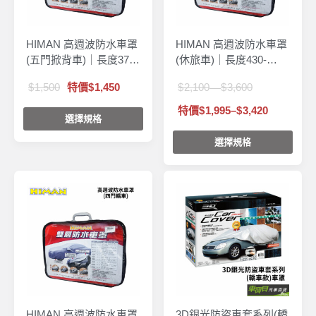
HIMAN 高週波防水車罩
HIMAN 高週波防水車罩
(五門掀背車)｜長度370-
(休旅車)｜長度430-
440cm
485cm
1,500
特價
1,450
2,100
3,600
–
特價
1,995
–
3,420
選擇規格
選擇規格
HIMAN 高週波防水車罩
3D銀光防盜車套系列(轎