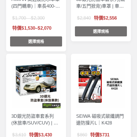
(四門轎車)｜車長400-
車/五門掀背)車罩 | 車罩
550cm
車套 牛津布 防盜車罩
1,700
2,300
2,840
特價
2,556
–
特價
1,530
–
2,070
選擇規格
選擇規格
3D銀光防盜車套系列
SEIWA 磁吸式碳纖調門
(休旅車/SUV/CUV) | 車
邊防撞片L｜K428
罩 車套 牛津布 防盜車罩
3,610
特價
3,430
860
特價
731