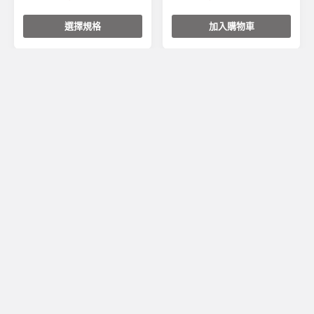
選擇規格
加入購物車
安伯特 碳纖魂動-車身防
CARMATE 門邊防撞片
撞條(4入)
SS (2入)｜DZ577
218
特價
196
520
特價
468
加入購物車
加入購物車