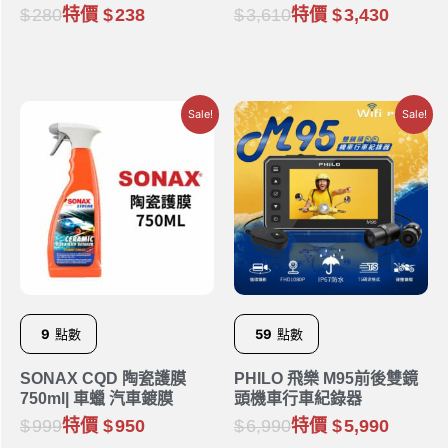
PN38051
牛津布 防盜車罩
280
特價
238
3,610
特價
3,430
Sale!
Sale!
9
點數
59
點數
SONAX CQD 陶瓷護膜
PHILO 飛樂 M95前後雙鏡
750ml| 車蠟 汽車鍍膜
頭機車行車紀錄器
999
特價
950
6,990
特價
5,990