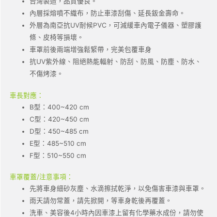
台灣製造，品質優良。
內層採熔噴不織布，防止車漆刮傷、延長鈑金壽命。
外層為南亞抗UV耐候PVC，可減緩車內電子儀器、塑膠護
條、皮椅等損壞。
車罩前後兩端增強鬆緊帶，完美包覆車身
抗UV紫外線、阻絕熱能輻射、防刮、防風、防塵、防水、
不傷烤漆。
車長對應：
B型：400~420 cm
C型：420~450 cm
D型：450~485 cm
E型：485~510 cm
F型：510~550 cm
車罩覆蓋/注意事項：
先將車身細砂灰塵、水滴擦拭乾淨，以免傷害車漆與車罩。
雨天請勿常蓋，請先掀開，等車身乾後再覆蓋。
洗車、美容後4小時內因車漆上留有化學藥水成份，請勿使