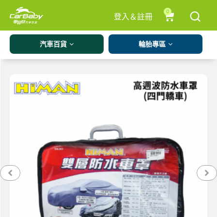
0
登入＆註冊
汽車百貨
輪胎專區