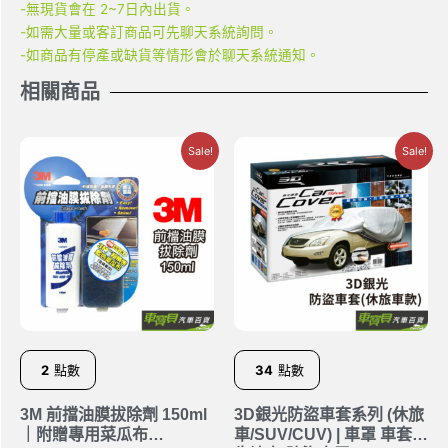
-無現貨會在 2~7日內出貨。
-如需大量或客訂商品可先聊天系統詢問。
-如商品有停產或缺貨等情形會於聊天系統通知。
相關商品
Sale!
Sale!
2
點數
34
點數
3M 前擋油膜拔除劑 150ml
3D銀光防盜車套系列 (休旅
｜附贈專用菜瓜布
車/SUV/CUV) | 車罩 車套