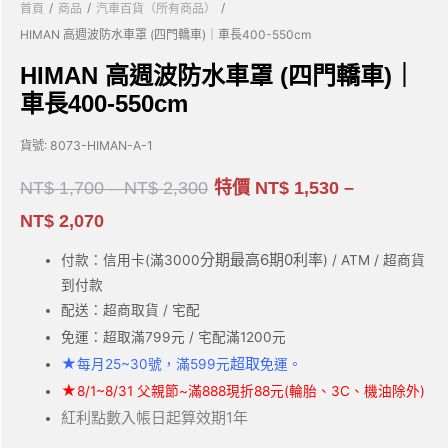
/
/
/
首頁
商品
汽車百貨（所有商品）
HIMAN 高週波防水車罩 (四門轎車)｜車長400-550cm
HIMAN 高週波防水車罩 (四門轎車)｜
車長400-550cm
貨號:
8073-HIMAN-A-1
NT$
1,700
–
NT$
2,300
特價
NT$
1,530
–
NT$
2,070
分期最高6期0利率
付款：信用卡(滿3000
) / ATM / 超商貨
到付款
配送：超商取貨 / 宅配
免運：超取滿799元 / 宅配滿1200元
★
超取
每月25~30號，滿599元
免運。
★
8/1~8/31 父親節~滿888現折88元(輪胎、3C、機油除外)
紅利點數入帳日起算效期1年