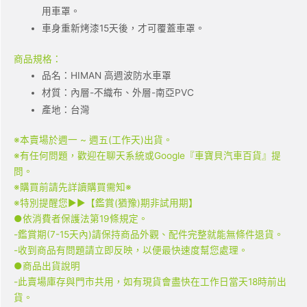
用車罩。
車身重新烤漆15天後，才可覆蓋車罩。
商品規格：
品名：HIMAN 高週波防水車罩
材質：內層-不織布、外層-南亞PVC
產地：台灣
※本賣場於週一 ~ 週五(工作天)出貨。
※有任何問題，歡迎在聊天系統或Google『車寶貝汽車百貨』提
問。
※購買前請先詳讀購買需知※
※特別提醒您▶▶【鑑賞(猶豫)期非試用期】
●依消費者保護法第19條規定。
-鑑賞期(7-15天內)請保持商品外觀、配件完整就能無條件退貨。
-收到商品有問題請立即反映，以便最快速度幫您處理。
●商品出貨說明
-此賣場庫存與門市共用，如有現貨會盡快在工作日當天18時前出
貨。