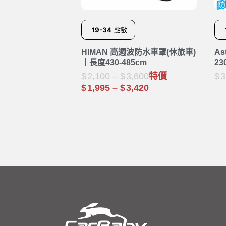
19-34
點數
HIMAN 高週波防水車罩(休旅車)
A
｜長度430-485cm
2
垢
2,100
–
3,600
特價
3
1,995
–
3,420