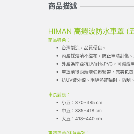
商品描述
HIMAN 高週波防水車罩 (
商品特色：
台灣製造，品質優良。
內層採熔噴不織布，防止車漆刮傷、
外層為南亞抗UV耐候PVC，可減
車罩前後兩端增強鬆緊帶，完美包覆
抗UV紫外線、阻絕熱能輻射、防刮
車長對應：
小五：370~385 cm
中五：385~418 cm
大五：418~440 cm
車罩覆蓋/注意事項：