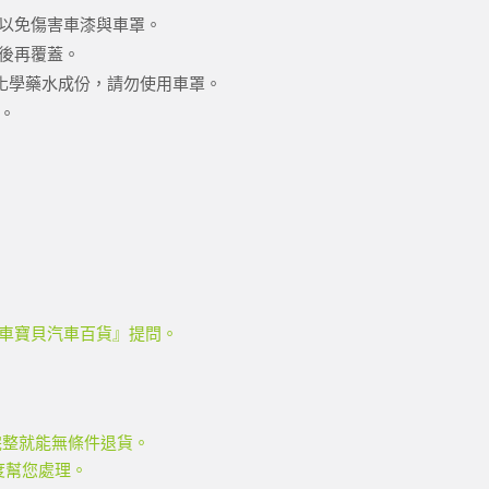
以免傷害車漆與車罩。
後再覆蓋。
化學藥水成份，請勿使用車罩。
罩。
『車寶貝汽車百貨』提問。
】
件完整就能無條件退貨。
度幫您處理。