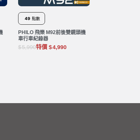
49
點數
機
PHILO 飛樂 M92前後雙鏡頭機
車行車紀錄器
5,990
特價
4,990