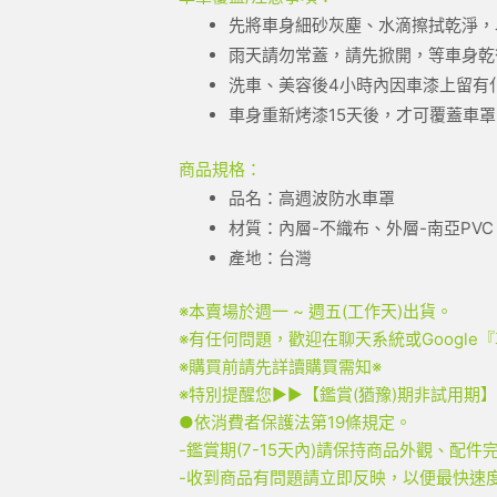
先將車身細砂灰塵、水滴擦拭乾淨，
雨天請勿常蓋，請先掀開，等車身乾
洗車、美容後4小時內因車漆上留有
車身重新烤漆15天後，才可覆蓋車
商品規格：
品名：高週波防水車罩
材質：內層-不織布、外層-南亞PVC
產地：台灣
※本賣場於週一 ~ 週五(工作天)出貨。
※有任何問題，歡迎在聊天系統或Google
※購買前請先詳讀購買需知※
※特別提醒您▶▶【鑑賞(猶豫)期非試用期
●依消費者保護法第19條規定。
-鑑賞期(7-15天內)請保持商品外觀、配
-收到商品有問題請立即反映，以便最快速