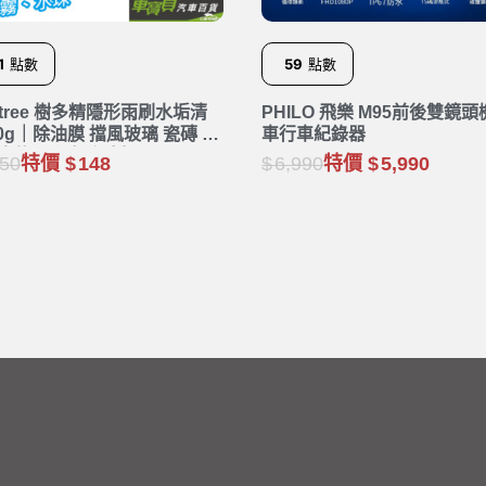
1
點數
59
點數
stree 樹多精隱形雨刷水垢清
PHILO 飛樂 M95前後雙鏡頭
30g｜除油膜 擋風玻璃 瓷磚 水
車行車紀錄器
 水龍頭 馬桶 汙垢
50
特價
148
6,990
特價
5,990