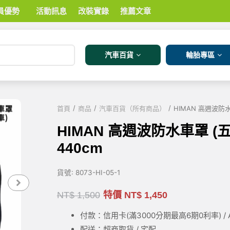
員優勢
活動訊息
改裝實錄
推薦文章
汽車百貨
輪胎專區
/
/
/
首頁
商品
汽車百貨（所有商品）
HIMAN 高週波防水
HIMAN 高週波防水車罩 (
440cm
貨號:
8073-HI-05-1
NT$
1,500
特價
NT$
1,450
付款：信用卡(滿3000
分期最高6期0利率
) 
配送：超商取貨 / 宅配