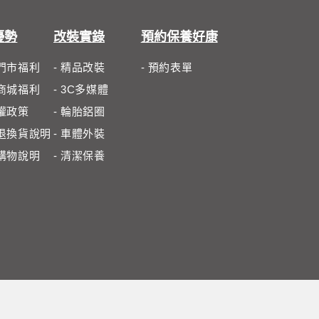
優勢
改裝實錄
預約保養好康
體門市福利
- 精品改裝
- 預約表單
路商城福利
- 3C多媒體
私權政策
- 輪胎鋁圈
路退換貨說明
- 車體外裝
路購物說明
- 清潔保養