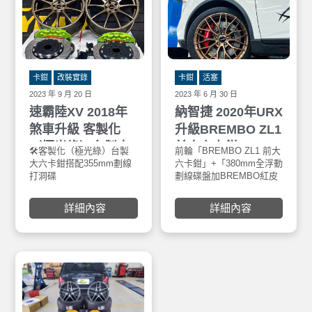
卡鉗
改裝實錄
卡鉗
活塞
2023 年 9 月 20 日
2023 年 6 月 30 日
速霸陸XV 2018年
納智捷 2020年URX
煞車升級 客製化
升級BREMBO ZL1
（極光綠）台製大
前大六卡鉗
🛠客製化（極光綠）台製
前輪「BREMBO ZL1 前大
🛠《義
六卡鉗搭配355mm
+380mm全浮動劃
大六卡鉗搭配355mm劃線
六卡鉗」+「380mm全浮動
前大六
打洞碟
劃線碟盤加BREMBO紅皮
🔴兩
劃線打洞碟+後加大
線碟盤+BREMBO
🛠後加大碟350mm劃線打
來令片」
碟350mm劃線打洞
紅皮來令片
洞碟+極光綠噴漆+金屬剎
後輪「後加大碟350mm劃
詳細內容
詳細內容
車油管
線加陶瓷來令片及金屬油
碟+極光綠噴漆+金
🛠ARF13旋壓鋁圈18吋
管」
屬油管+ARF13旋
壓鋁圈18吋