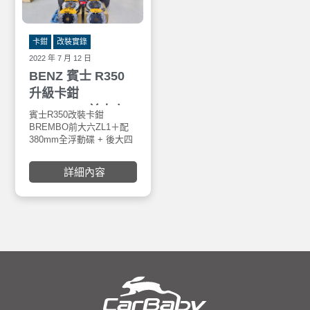
卡鉗
改裝實錄
2022 年 7 月 12 日
BENZ 賓士 R350
升級卡鉗
BREMBO 前大六
賓士R350改裝卡鉗
活塞卡鉗ZL1＋配
BREMBO前大六ZL1＋配
380mm全浮動碟 + 後大四
380mm全浮動碟 +
ZC1於於車寶貝汽車百貨五
後大四ZC1
權西門市。BREMO 致力
詳細內容
於汽車製動系統、俗稱
「大螃蟹」，為國內許多
汽車玩家的第一優考量卡
鉗，34/34對向雙活塞有效
提升後煞車制動能力！安
裝交給車寶貝汽車百貨，
售後保固安心有保障！