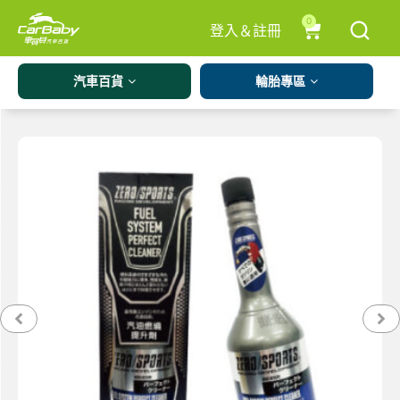
0
登入＆註冊
汽車百貨
輪胎專區