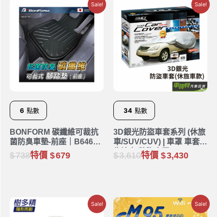
Sale!
Sale!
6
點數
34
點數
BONFORM 碳纖維可裁抗
3D銀光防盜車套系列 (休旅
菌防臭車墊-前座｜B6461-
車/SUV/CUV) | 車罩 車套
01BK
牛津布 防盜車罩
738
特價
679
3,610
特價
3,430
Sale!
Sale!