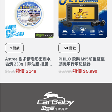
1
點數
59
點數
Astree 樹多精隱形雨刷水
PHILO 飛樂 M95前後雙鏡
垢清 230g｜除油膜 擋風玻
頭機車行車紀錄器
璃 瓷磚 水垢 水龍頭 馬桶
350
特價
148
6,990
特價
5,990
汙垢