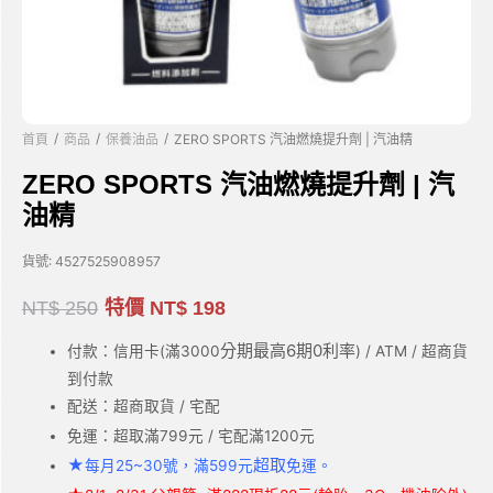
/
/
/
首頁
商品
保養油品
ZERO SPORTS 汽油燃燒提升劑 | 汽油精
ZERO SPORTS 汽油燃燒提升劑 | 汽
油精
貨號:
4527525908957
NT$
250
特價
NT$
198
分期最高6期0利率
付款：信用卡(滿3000
) / ATM / 超商貨
到付款
配送：超商取貨 / 宅配
免運：超取滿799元 / 宅配滿1200元
★
超取
每月25~30號，滿599元
免運。