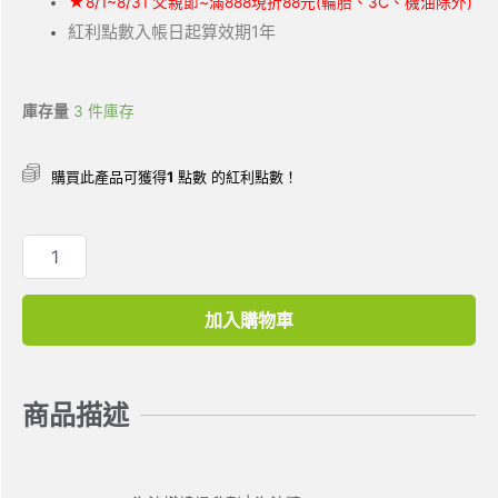
★
8/1~8/31 父親節~滿888現折88元(輪胎、3C、機油除外)
紅利點數入帳日起算效期1年
庫存量
3 件庫存
購買此產品可獲得
1
點數 的紅利點數！
加入購物車
商品描述