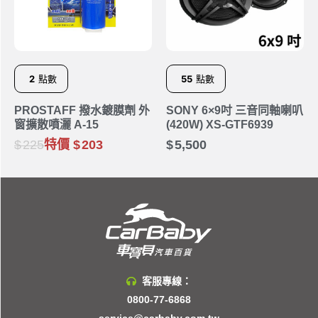
2
點數
55
點數
PROSTAFF 撥水鍍膜劑 外
SONY 6×9吋 三音同軸喇叭
窗擴散噴灑 A-15
(420W) XS-GTF6939
225
特價
203
5,500
客服專線：
0800-77-6868