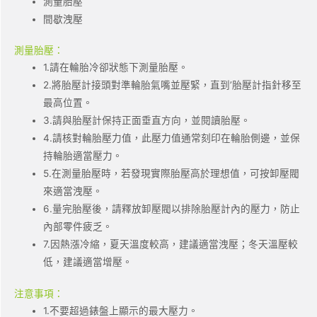
測量胎壓
間歇洩壓
測量胎壓：
1.請在輪胎冷卻狀態下測量胎壓。
2.將胎壓計接頭對準輪胎氣嘴並壓緊，直到’胎壓計指針移至
最高位置。
3.請與胎壓計保持正面垂直方向，並閱讀胎壓。
4.請核對輪胎壓力值，此壓力值通常刻印在輪胎側邊，並保
持輪胎適當壓力。
5.在測量胎壓時，若發現實際胎壓高於理想值，可按卸壓閥
來適當洩壓。
6.量完胎壓後，請釋放卸壓閥以排除胎壓計內的壓力，防止
內部零件疲乏。
7.因熱漲冷縮，夏天溫度較高，建議適當洩壓；冬天溫壓較
低，建議適當增壓。
注意事項：
1.不要超過錶盤上顯示的最大壓力。