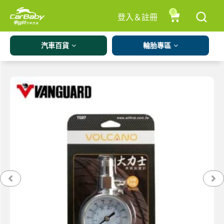
0
登入＆註冊
汽車百貨
輪胎專區