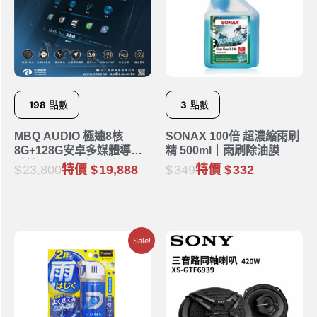
198
點數
3
點數
MBQ AUDIO 極速8核
SONAX 100倍 超濃縮雨刷
8G+128G安卓多媒體導航
精 500ml｜雨刷除油膜
系統 Q77｜9吋 10吋
23,800
特價
19,888
349
特價
332
Sale!