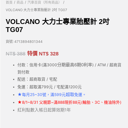
/
/
/
首頁
商品
汽車百貨（所有商品）
VOLCANO 大力士專業胎壓計 2吋 TG07
VOLCANO 大力士專業胎壓計 2吋
TG07
貨號:
4713894801344
NT$
388
特價
NT$
328
分期最高6期0利率
付款：信用卡(滿3000
) / ATM / 超商貨
到付款
配送：超商取貨 / 宅配
免運：超取滿799元 / 宅配滿1200元
★
超取
每月25~30號，滿599元
免運。
★
8/1~8/31 父親節~滿888現折88元(輪胎、3C、機油除外)
紅利點數入帳日起算效期1年