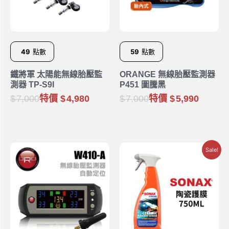
49
點數
59
點數
鐵將軍 太陽能無線胎壓監
ORANGE 無線胎壓監測器
測器 TP-S9I
P451 圖騰黑
7,000
特價
4,980
7,000
特價
5,990
Sale!