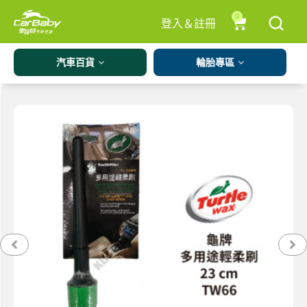
0
登入＆註冊
汽車百貨
輪胎專區