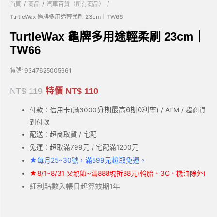
/
/
/
首頁
商品
汽車百貨（所有商品）
TurtleWax 龜牌多用途輕柔刷 23cm｜TW66
TurtleWax 龜牌多用途輕柔刷 23cm｜
TW66
貨號:
9347625005661
NT$
119
特價
NT$
110
分期最高6期0利率
付款：信用卡(滿3000
) / ATM / 超商貨
到付款
配送：超商取貨 / 宅配
免運：超取滿799元 / 宅配滿1200元
★
超取
每月25~30號，滿599元
免運。
★
8/1~8/31 父親節~滿888現折88元(輪胎、3C、機油除外)
紅利點數入帳日起算效期1年