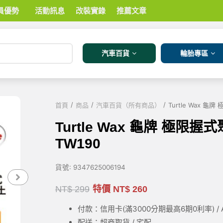
員優勢
活動訊息
改裝實錄
推薦文章
汽車百貨
輪胎專區
/
/
/
首頁
商品
汽車百貨（所有商品）
Turtle Wax 龜
Turtle Wax 龜牌 極限
TW190
貨號:
9347625006194
NT$
299
特價
NT$
260
付款：信用卡(滿3000
分期最高6期0利率
) 
配送：超商取貨 / 宅配