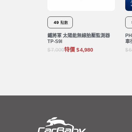
49
點數
鐵將軍 太陽能無線胎壓監測器
P
TP-S9I
車
7,000
特價
4,980
6