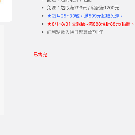
免運：超取滿799元 / 宅配滿1200元
★
每月25~30號，滿599元
超取
免運。
★
8/1~8/31 父親節~滿888現折88元(輪
紅利點數入帳日起算效期1年
已售完