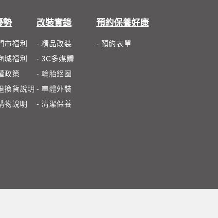
優勢
改裝實錄
預約保養好康
體門市福利
- 精品改裝
- 預約表單
路商城福利
- 3C多媒體
私權政策
- 輪胎鋁圈
路退換貨說明
- 車體外裝
路購物說明
- 清潔保養