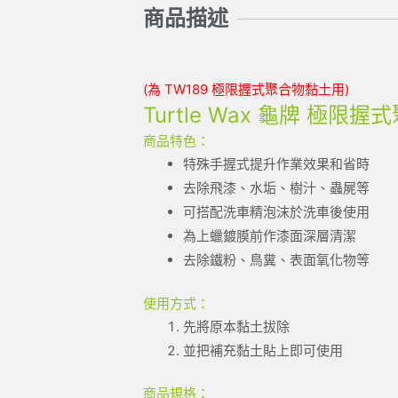
商品描述
(為 TW189 極限握式聚合物黏土用)
Turtle Wax 龜牌 極限
商品特色：
特殊手握式提升作業效果和省時
去除飛漆、水垢、樹汁、蟲屍等
可搭配洗車精泡沫於洗車後使用
為上蠟鍍膜前作漆面深層清潔
去除鐵粉、鳥糞、表面氧化物等
使用方式：
先將原本黏土拔除
並把補充黏土貼上即可使用
商品規格：