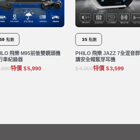
59
點數
35
點數
HILO 飛樂 M95前後雙鏡頭機
PHILO 飛樂 JAZZ 7全混音
行車紀錄器
講安全帽藍芽耳機
,990
特價
5,990
4,000
特價
3,599