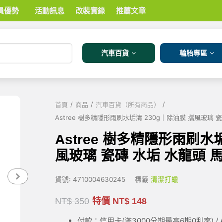
員優勢
活動訊息
改裝實錄
推薦文章
汽車百貨
輪胎專區
/
/
/
首頁
商品
汽車百貨（所有商品）
Astree 樹多精隱形雨刷水垢清 230g｜除油膜 擋風玻璃 
Astree 樹多精隱形雨刷水
風玻璃 瓷磚 水垢 水龍頭 
貨號:
4710004630245
標籤
清潔打蠟
NT$
350
特價
NT$
148
付款：信用卡(滿3000
分期最高6期0利率
) 