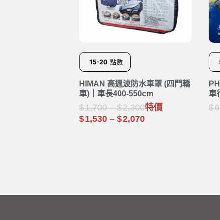
15-20
點數
HIMAN 高週波防水車罩 (四門轎
P
車)｜車長400-550cm
車
1,700
–
2,300
特價
6
1,530
–
2,070