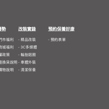
優勢
改裝實錄
預約保養好康
體門市福利
- 精品改裝
- 預約表單
路商城福利
- 3C多媒體
私權政策
- 輪胎鋁圈
路退換貨說明
- 車體外裝
路購物說明
- 清潔保養