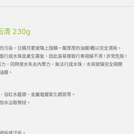
清 230g
的污染，日積月累玻璃上囤積一層厚厚的油膜!難以完全清除。
行成水珠並產生霧氣，因此容易導致行車視線不清 ! 非常危險 !
表面張力，同時使水失去內聚力，無法行成水珠，水與玻璃完全隔開
油膜。
、浴缸水龍頭、金屬電鍍氧化銹斑等。
加水沾取擦拭。
頑垢或汙垢。