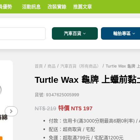
員優勢
活動訊息
改裝實錄
推薦文章
汽車百貨
輪胎專區
/
/
/
首頁
商品
汽車百貨（所有商品）
Turtle Wax 龜
Turtle Wax 龜牌 上蠟前黏
貨號:
9347625005999
NT$
219
特價
NT$
197
付款：信用卡(滿3000
分期最高6期0利率
) 
配送：超商取貨 / 宅配
免運：超取滿799元 / 宅配滿1200元