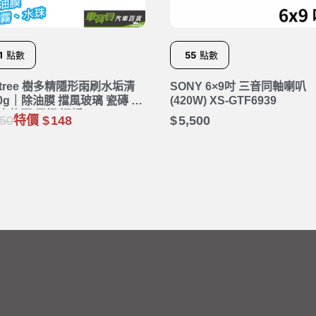
1
點數
55
點數
stree 樹多精隱形雨刷水垢清
SONY 6×9吋 三音同軸喇叭
30g｜除油膜 擋風玻璃 瓷磚 水
(420W) XS-GTF6939
 水龍頭 馬桶 汙垢
50
特價
148
5,500