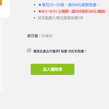
★
每月25~30號，滿599元
超取
免運。
★
8/1~8/31 父親節~滿888現折88元(輪
紅利點數入帳日起算效期1年
庫存量
1 件庫存
購買此產品可獲得
1
點數 的紅利點數！
加入購物車