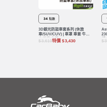
34
點數
3D銀光防盜車套系列 (休旅
A
車/SUV/CUV) | 車罩 車套 牛津
2
布 防盜車罩
垢
3,610
特價
3,430
3