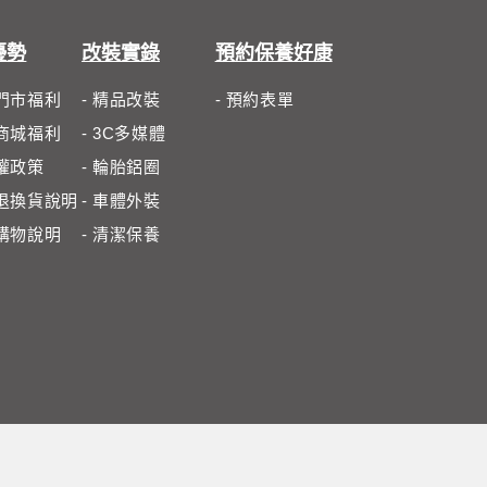
優勢
改裝實錄
預約保養好康
體門市福利
- 精品改裝
- 預約表單
路商城福利
- 3C多媒體
私權政策
- 輪胎鋁圈
路退換貨說明
- 車體外裝
路購物說明
- 清潔保養