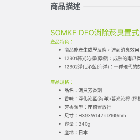
商品描述
SOMKE DEO消除菸臭置式
產品特色：
商品能產生或學反應，達到消臭效果
12801暮光沁檸(檸檬)：成熟的南
12802淨化沁藍(海洋)：一種現
產品規格：
品名：消臭芳香劑
香味：淨化沁藍(海洋)/暮光沁檸 (檸
芳香類型：座椅置放行
尺寸：H39×W147×D169mm
容量：340g
産地：日本