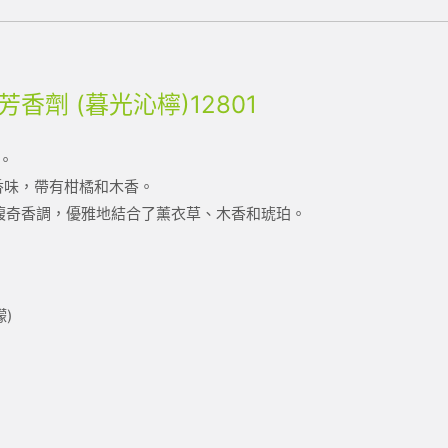
芳香劑 (暮光沁檸)12801
。
瓜香味，帶有柑橘和木香。
代的馥奇香調，優雅地結合了薰衣草、木香和琥珀。
檬)