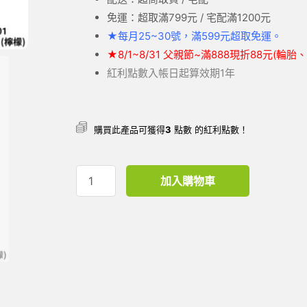
免運：超取滿799元 / 宅配滿1200元
★
每月25~30號，滿599元
超取
免運。
★
8/1~8/31 父親節~滿888現折88元(輪
紅利點數入帳日起算效期1年
購買此產品可獲得
3
點數 的紅利點數！
加入購物車