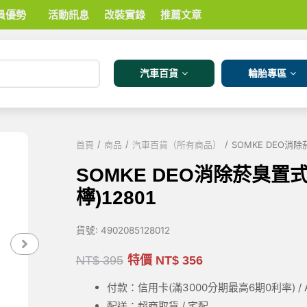
員優勢
活動訊息
改裝實錄
推薦文章
汽車百貨
輪胎專區
/
/
/
首頁
商品
汽車百貨（所有商品）
SOMKE DEO消除
SOMKE DEO消除菸臭置
檸)12801
貨號:
4902085128012
NT$
395
特價
NT$
356
付款：信用卡(滿3000
分期最高6期0利率
) 
配送：超商取貨 / 宅配