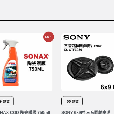
Sale!
9
點數
55
點數
NAX CQD 陶瓷護膜 750ml|
SONY 6×9吋 三音同軸喇叭