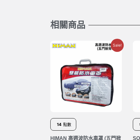
相關商品
Sale!
14
點數
HIMAN 高週波防水車罩 (五門掀
SO