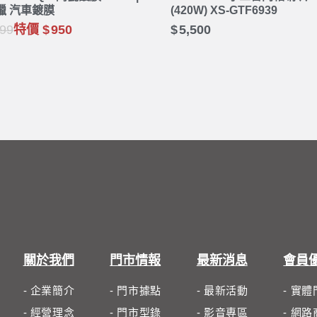
蠟 汽車鍍膜
(420W) XS-GTF6939
99
特價
950
5,500
關於我們
門市情報
最新消息
會員
- 企業簡介
- 門市據點
- 最新活動
- 實
- 經營理念
- 門市型錄
- 影音專區
- 網