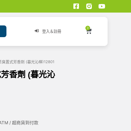
0
登入＆註冊
菸臭置式芳香劑 (暮光沁檸)12801
式芳香劑 (暮光沁
/ ATM / 超商貨到付款