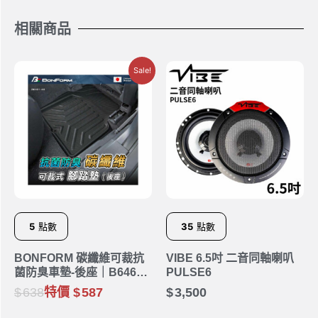
相關商品
Sale!
5
點數
35
點數
BONFORM 碳纖維可裁抗
VIBE 6.5吋 二音同軸喇叭
菌防臭車墊-後座｜B6461-
PULSE6
48BK
638
特價
587
3,500