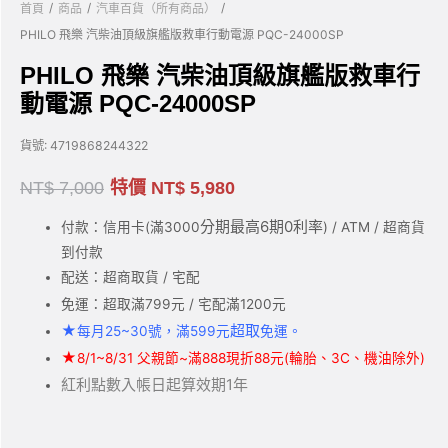
/
/
/
首頁
商品
汽車百貨（所有商品）
PHILO 飛樂 汽柴油頂級旗艦版救車行動電源 PQC-24000SP
PHILO 飛樂 汽柴油頂級旗艦版救車行
動電源 PQC-24000SP
貨號:
4719868244322
NT$
7,000
特價
NT$
5,980
分期最高6期0利率
付款：信用卡(滿3000
) / ATM / 超商貨
到付款
配送：超商取貨 / 宅配
免運：超取滿799元 / 宅配滿1200元
★
超取
每月25~30號，滿599元
免運。
★
8/1~8/31 父親節~滿888現折88元(輪胎、3C、機油除外)
紅利點數入帳日起算效期1年