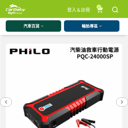
0
登入＆註冊
汽車百貨
輪胎專區