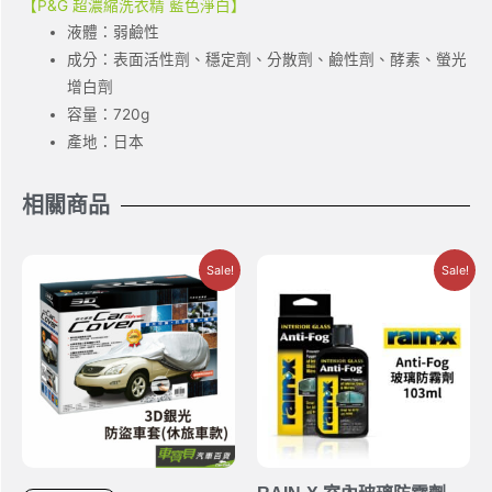
【P&G 超濃縮洗衣精 藍色淨白】
液體：弱鹼性
成分：表面活性劑、穩定劑、分散劑、鹼性劑、酵素、螢光
增白劑
容量：720g
產地：日本
相關商品
Sale!
Sale!