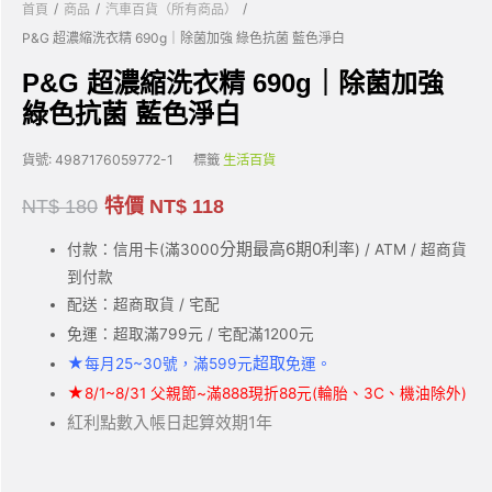
/
/
/
首頁
商品
汽車百貨（所有商品）
P&G 超濃縮洗衣精 690g｜除菌加強 綠色抗菌 藍色淨白
P&G 超濃縮洗衣精 690g｜除菌加強
綠色抗菌 藍色淨白
貨號:
4987176059772-1
標籤
生活百貨
NT$
180
特價
NT$
118
分期最高6期0利率
付款：信用卡(滿3000
) / ATM / 超商貨
到付款
配送：超商取貨 / 宅配
免運：超取滿799元 / 宅配滿1200元
★
超取
每月25~30號，滿599元
免運。
★
8/1~8/31 父親節~滿888現折88元(輪胎、3C、機油除外)
紅利點數入帳日起算效期1年