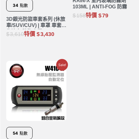
RAIN-X 室內玻璃防霧劑
34
點數
103ML | ANTI-FOG 防霧
158
特價
79
3D銀光防盜車套系列 (休旅
車/SUV/CUV) | 車罩 車套
牛津布 防盜車罩
3,610
特價
3,430
Sale!
54
點數