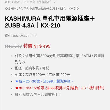
/
/
/
首頁
商品
汽車百貨（所有商品）
KASHIMURA 單孔車用電源插座＋2USB-4.8A｜KX-210
KASHIMURA 單孔車用電源插座＋
2USB-4.8A｜KX-210
貨號:
4907986732108
NT$
549
特價
NT$
495
分期最高6期0利率
付款：信用卡(滿3000
) / ATM / 超商貨
到付款
配送：超商取貨 / 宅配
免運：超取滿799元 / 宅配滿1200元
★
超取
每月25~30號，滿599元
免運。
★
8/1~8/31 父親節~滿888現折88元(輪胎、3C、機油除外)
紅利點數入帳日起算效期1年