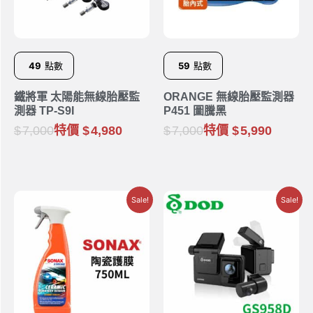
49
點數
59
點數
鐵將軍 太陽能無線胎壓監
ORANGE 無線胎壓監測器
測器 TP-S9I
P451 圖騰黑
7,000
特價
4,980
7,000
特價
5,990
Sale!
Sale!