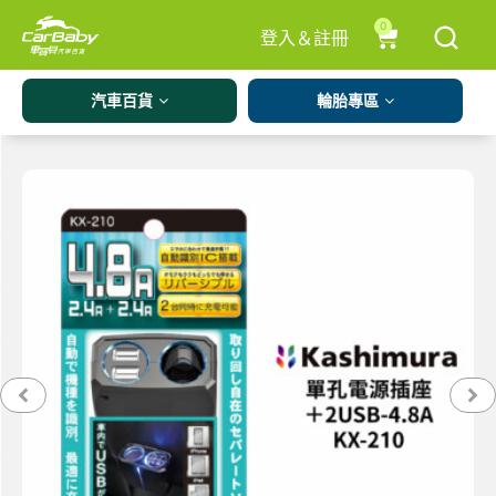
0
登入＆註冊
汽車百貨
輪胎專區