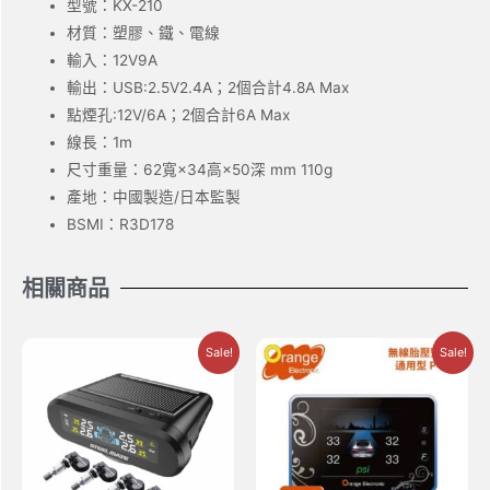
型號：KX-210
材質：塑膠、鐵、電線
輸入：12V9A
輸出：USB:2.5V2.4A；2個合計4.8A Max
點煙孔:12V/6A；2個合計6A Max
線長：1m
尺寸重量：62寬×34高×50深 mm 110g
產地：中國製造/日本監製
BSMI：R3D178
相關商品
Sale!
Sale!