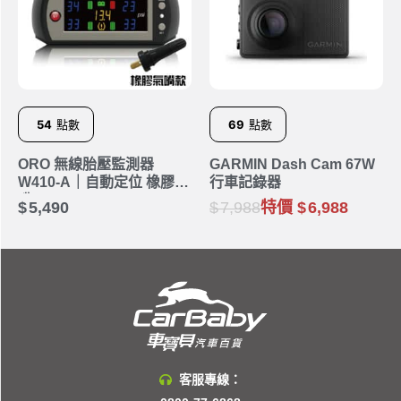
54
點數
69
點數
ORO 無線胎壓監測器
GARMIN Dash Cam 67W
W410-A｜自動定位 橡膠氣
行車記錄器
嘴
5,490
7,988
特價
6,988
客服專線：