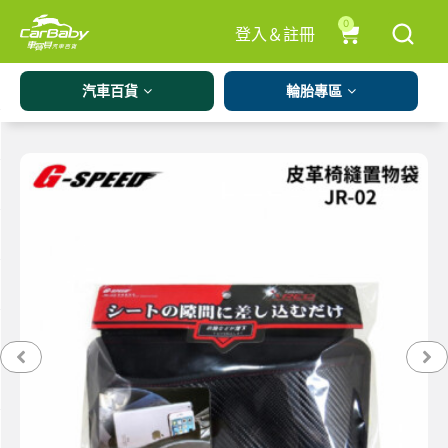
0
登入＆註冊
汽車百貨
輪胎專區