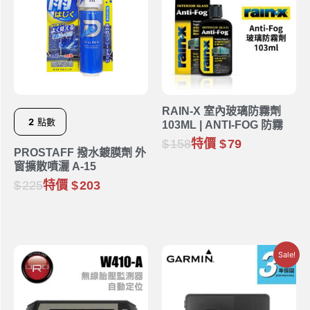
RAIN-X 室內玻璃防霧劑
2
點數
103ML | ANTI-FOG 防霧
158
特價
79
PROSTAFF 撥水鍍膜劑 外
窗擴散噴灑 A-15
225
特價
203
Sale!