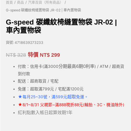
/
/
/
首頁
商品
汽車百貨（所有商品）
G-speed 碳纖紋椅縫置物袋 JR-02 | 車內置物袋
G-speed 碳纖紋椅縫置物袋 JR-02 |
車內置物袋
貨號:
4718639273233
NT$
328
特價
NT$
299
分期最高6期0利率
付款：信用卡(滿3000
) / ATM / 超商貨
到付款
配送：超商取貨 / 宅配
免運：超取滿799元 / 宅配滿1200元
★
超取
每月25~30號，滿599元
免運。
★
8/1~8/31 父親節~滿888現折88元(輪胎、3C、機油除外)
紅利點數入帳日起算效期1年