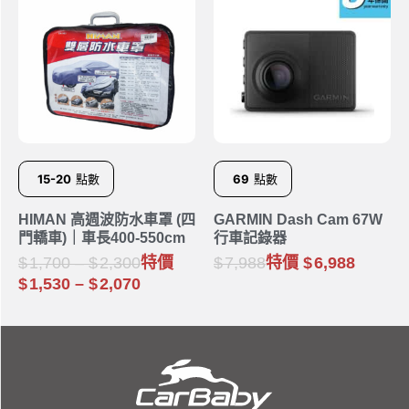
15-20
點數
69
點數
HIMAN 高週波防水車罩 (四
GARMIN Dash Cam 67W
門轎車)｜車長400-550cm
行車記錄器
1,700
–
2,300
特價
7,988
特價
6,988
1,530
–
2,070