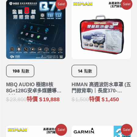
Sale!
Sale!
198
點數
14
點數
MBQ AUDIO 極速8核
HIMAN 高週波防水車罩 (五
8G+128G安卓多媒體導航
門掀背車)｜長度370-
系統 Q77｜9吋 10吋
440cm
23,800
特價
19,888
1,500
特價
1,450
Sale!
Sale!