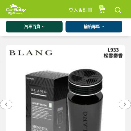
0
登入＆註冊
汽車百貨
輪胎專區