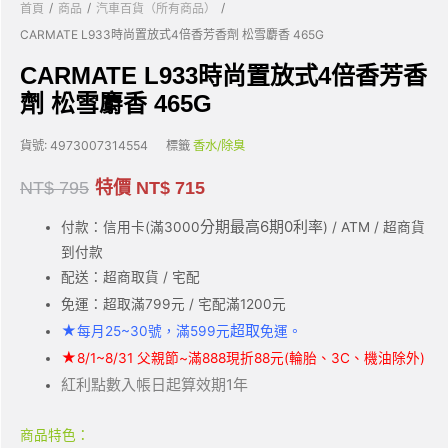
/
/
/
首頁
商品
汽車百貨（所有商品）
CARMATE L933時尚置放式4倍香芳香劑 松雪麝香 465G
CARMATE L933時尚置放式4倍香芳香
劑 松雪麝香 465G
貨號:
4973007314554
標籤
香水/除臭
NT$
795
特價
NT$
715
分期最高6期0利率
付款：信用卡(滿3000
) / ATM / 超商貨
到付款
配送：超商取貨 / 宅配
免運：超取滿799元 / 宅配滿1200元
★
超取
每月25~30號，滿599元
免運。
★
8/1~8/31 父親節~滿888現折88元(輪胎、3C、機油除外)
紅利點數入帳日起算效期1年
商品特色：