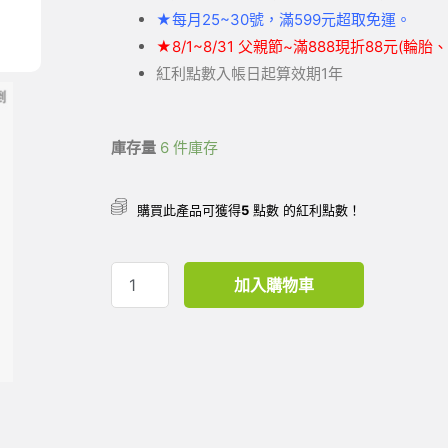
★
每月25~30號，滿599元
超取
免運。
★
8/1~8/31 父親節~滿888現折88元(輪
紅利點數入帳日起算效期1年
庫存量
6 件庫存
購買此產品可獲得
5
點數 的紅利點數！
加入購物車