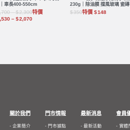
｜車長400-550cm
230g｜除油膜 擋風玻璃 瓷磚
垢 水龍頭 馬桶 汙垢
,700
–
2,300
特價
350
特價
148
,530
–
2,070
關於我們
門市情報
最新消息
會員
- 企業簡介
- 門市據點
- 最新活動
- 實