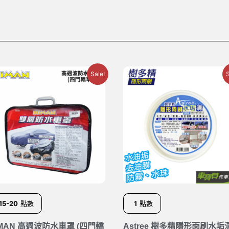
Sale!
S
15-20
點數
1
點數
IMAN 高週波防水車罩 (四門轎
Astree 樹多精隱形雨刷水垢