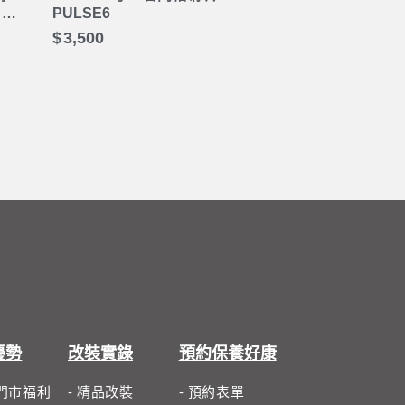
 水
PULSE6
3,500
優勢
改裝實錄
預約保養好康
體門市福利
- 精品改裝
- 預約表單