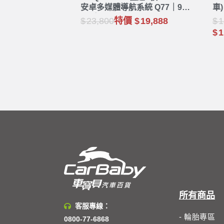
安卓多媒體導航系統 Q77｜9吋
車)
10吋
23,800
特價
19,888
1
1
所有商品
客服專線：
- 輪胎專區
0800-77-6868