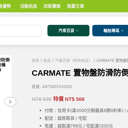
員優勢
活動訊息
改裝實錄
推薦文章
汽車百貨
輪胎專區
/
/
/
首頁
商品
汽車百貨（所有商品）
CARMATE 置物盤
CARMATE 置物盤防滑防倒2
貨號:
4973007430261
NT$
595
特價
NT$
566
付款：信用卡(滿3000
分期最高6期0利率
) 
配送：超商取貨 / 宅配
免運：超取滿799元 / 宅配滿1200元