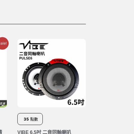
ale!
35
點數
清
VIBE 6.5吋 二音同軸喇叭