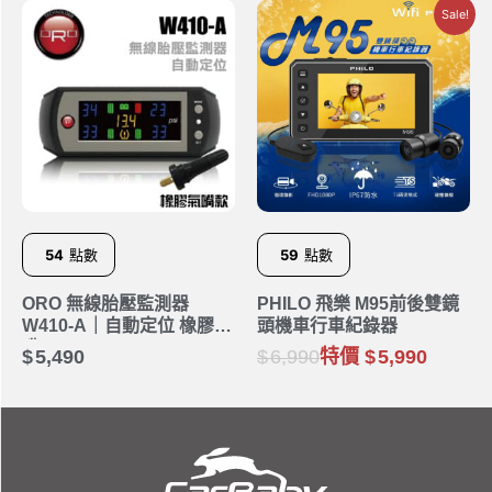
Sale!
54
點數
59
點數
ORO 無線胎壓監測器
PHILO 飛樂 M95前後雙鏡
W410-A｜自動定位 橡膠氣
頭機車行車紀錄器
嘴
5,490
6,990
特價
5,990