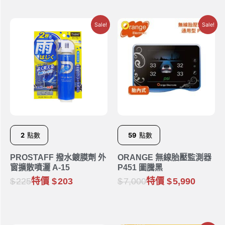
Sale!
Sale!
2
點數
59
點數
PROSTAFF 撥水鍍膜劑 外
ORANGE 無線胎壓監測器
窗擴散噴灑 A-15
P451 圖騰黑
225
特價
203
7,000
特價
5,990