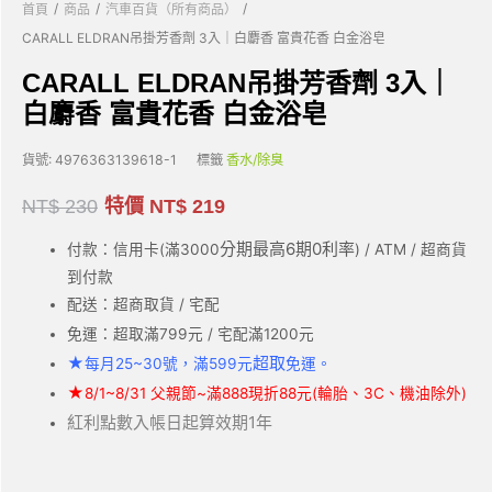
/
/
/
首頁
商品
汽車百貨（所有商品）
CARALL ELDRAN吊掛芳香劑 3入｜白麝香 富貴花香 白金浴皂
CARALL ELDRAN吊掛芳香劑 3入｜
白麝香 富貴花香 白金浴皂
貨號:
4976363139618-1
標籤
香水/除臭
NT$
230
特價
NT$
219
分期最高6期0利率
付款：信用卡(滿3000
) / ATM / 超商貨
到付款
配送：超商取貨 / 宅配
免運：超取滿799元 / 宅配滿1200元
★
超取
每月25~30號，滿599元
免運。
★
8/1~8/31 父親節~滿888現折88元(輪胎、3C、機油除外)
紅利點數入帳日起算效期1年