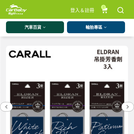
0
登入＆註冊
汽車百貨
輪胎專區