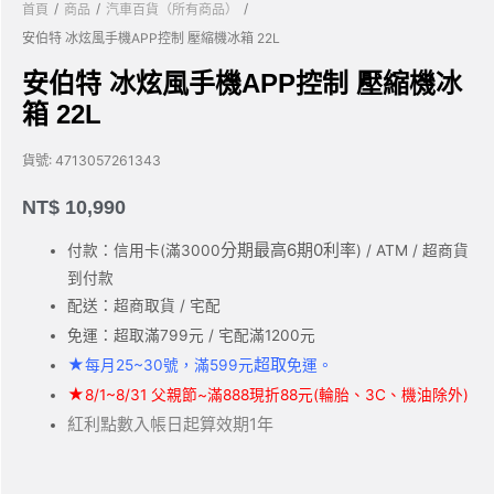
/
/
/
首頁
商品
汽車百貨（所有商品）
安伯特 冰炫風手機APP控制 壓縮機冰箱 22L
安伯特 冰炫風手機APP控制 壓縮機冰
箱 22L
貨號:
4713057261343
NT$
10,990
分期最高6期0利率
付款：信用卡(滿3000
) / ATM / 超商貨
到付款
配送：超商取貨 / 宅配
免運：超取滿799元 / 宅配滿1200元
★
超取
每月25~30號，滿599元
免運。
★
8/1~8/31 父親節~滿888現折88元(輪胎、3C、機油除外)
紅利點數入帳日起算效期1年