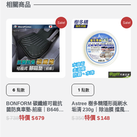
相關商品
Sale!
Sale!
6
點數
1
點數
BONFORM 碳纖維可裁抗
Astree 樹多精隱形雨刷水
菌防臭車墊-前座｜B6461-
垢清 230g｜除油膜 擋風玻
01BK
璃 瓷磚 水垢 水龍頭 馬桶
738
特價
679
350
特價
148
汙垢