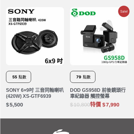
Sale!
55
點數
79
點數
SONY 6×9吋 三音同軸喇叭
DOD GS958D 前後鏡頭行
(420W) XS-GTF6939
車紀錄器 觸控螢幕
5,500
10,800
特價
7,990