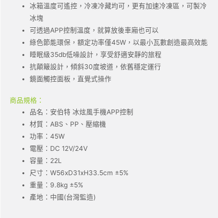
冰箱溫度可遙控，冷凍冷藏均可，更有加速冷凍區，可製冷
冰塊
可透過APP控制溫度，就算放後車廂也可以
綠色節能環保，額定功率僅45W，以最小瓦數創造最高效能
睡眠級35db低噪設計，享受舒適安靜的旅程
抗顛簸設計，傾斜30度坡道，依舊穩定運行
鏡面觸控面板，直覺式操作
商品規格：
品名：安伯特 冰炫風手機APP控制
材質：ABS、PP、壓縮機
功率：45W
電壓：DC 12V/24V
容量：22L
尺寸：W56xD31xH33.5cm ±5%
重量：9.8kg ±5%
產地：中國(台灣監造)