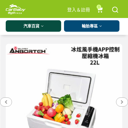
0
登入＆註冊
汽車百貨
輪胎專區