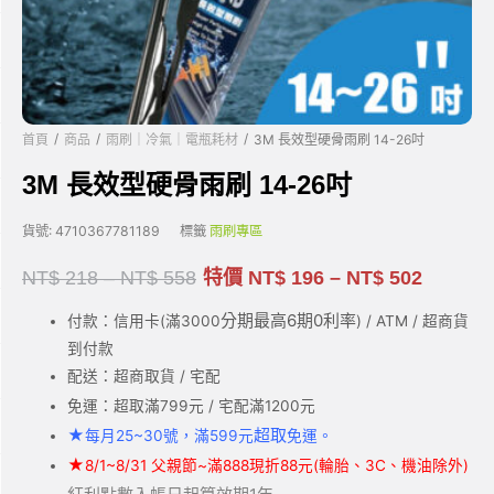
/
/
/
首頁
商品
雨刷｜冷氣｜電瓶耗材
3M 長效型硬骨雨刷 14-26吋
3M 長效型硬骨雨刷 14-26吋
貨號:
4710367781189
標籤
雨刷專區
NT$
218
–
NT$
558
特價
NT$
196
–
NT$
502
分期最高6期0利率
付款：信用卡(滿3000
) / ATM / 超商貨
到付款
配送：超商取貨 / 宅配
免運：超取滿799元 / 宅配滿1200元
★
超取
每月25~30號，滿599元
免運。
★
8/1~8/31 父親節~滿888現折88元(輪胎、3C、機油除外)