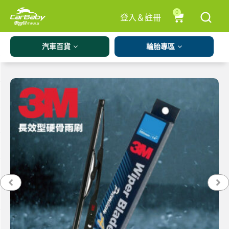
0
登入＆註冊
汽車百貨
輪胎專區