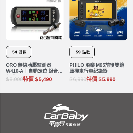
54
點數
59
點數
ORO 無線胎壓監測器
PHILO 飛樂 M95前後雙鏡
W410-A｜自動定位 鋁合金
頭機車行車紀錄器
氣嘴
8,000
特價
5,490
6,990
特價
5,990