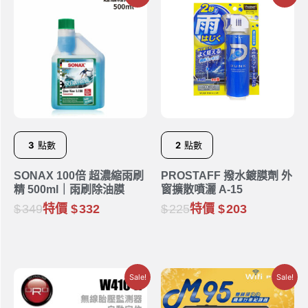
3
點數
2
點數
SONAX 100倍 超濃縮雨刷
PROSTAFF 撥水鍍膜劑 外
精 500ml｜雨刷除油膜
窗擴散噴灑 A-15
349
特價
332
225
特價
203
Sale!
Sale!