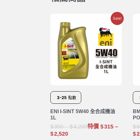
Sale!
3-25
點數
ENI I-SINT 5W40 全合成機油
B
1L
PO
350
–
4,200
特價
315
–
6
2,520
2