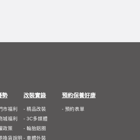
優勢
改裝實錄
預約保養好康
體門市福利
- 精品改裝
- 預約表單
路商城福利
- 3C多媒體
私權政策
- 輪胎鋁圈
路退換貨說明
- 車體外裝