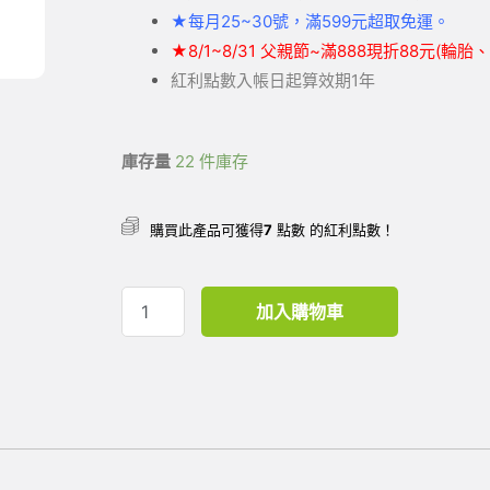
★
每月25~30號，滿599元
超取
免運。
★
8/1~8/31 父親節~滿888現折88元(輪
紅利點數入帳日起算效期1年
庫存量
22 件庫存
購買此產品可獲得
7
點數 的紅利點數！
加入購物車