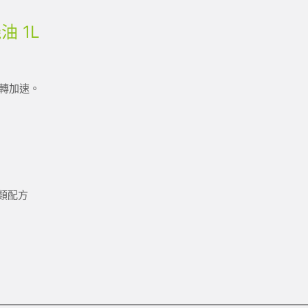
油 1L
轉加速。
酯類配方