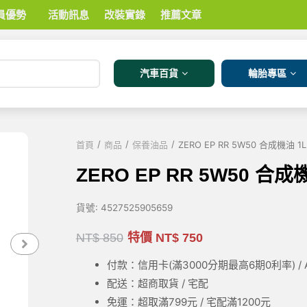
員優勢
活動訊息
改裝實錄
推薦文章
汽車百貨
輪胎專區
/
/
/
首頁
商品
保養油品
ZERO EP RR 5W50 合成機油 1L
ZERO EP RR 5W50 合成
貨號:
4527525905659
NT$
850
特價
NT$
750
付款：信用卡(滿3000
分期最高6期0利率
) 
配送：超商取貨 / 宅配
免運：超取滿799元 / 宅配滿1200元