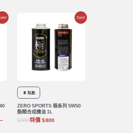
ale!
Sale!
8
點數
40
ZERO SPORTS 極系列 5W50
酯類合成機油 1L
–
900
特價
800