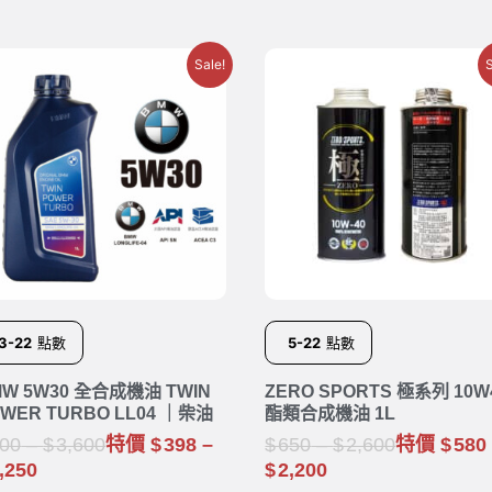
Sale!
S
3-22
點數
5-22
點數
MW 5W30 全合成機油 TWIN
ZERO SPORTS 極系列 10W
WER TURBO LL04 ｜柴油
酯類合成機油 1L
00
–
3,600
特價
398
–
650
–
2,600
特價
580
,250
2,200