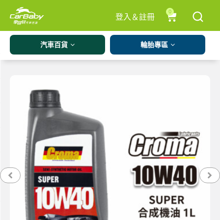
0
登入＆註冊
汽車百貨
輪胎專區