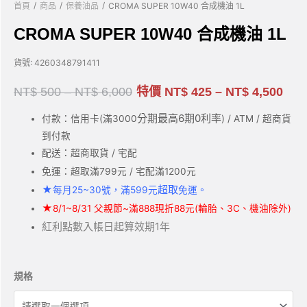
/
/
/
首頁
商品
保養油品
CROMA SUPER 10W40 合成機油 1L
CROMA SUPER 10W40 合成機油 1L
貨號:
4260348791411
NT$
500
–
NT$
6,000
特價
NT$
425
–
NT$
4,500
分期最高6期0利率
付款：信用卡(滿3000
) / ATM / 超商貨
到付款
配送：超商取貨 / 宅配
免運：超取滿799元 / 宅配滿1200元
★
超取
每月25~30號，滿599元
免運。
★
8/1~8/31 父親節~滿888現折88元(輪胎、3C、機油除外)
紅利點數入帳日起算效期1年
規格