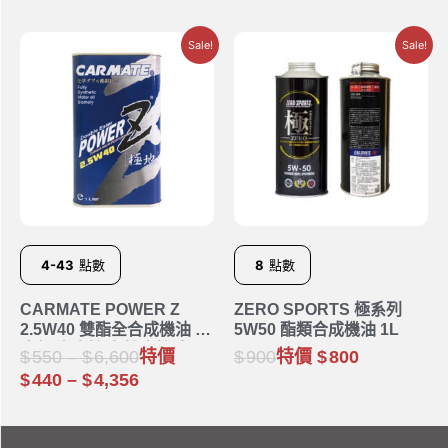
Sale!
Sale!
4-43
點數
8
點數
CARMATE POWER Z
ZERO SPORTS 極系列
2.5W40 雙酯全合成機油 |
5W50 酯類合成機油 1L
酯類 汽車機油 機車機油
550
–
6,600
特價
900
特價
800
440
–
4,356