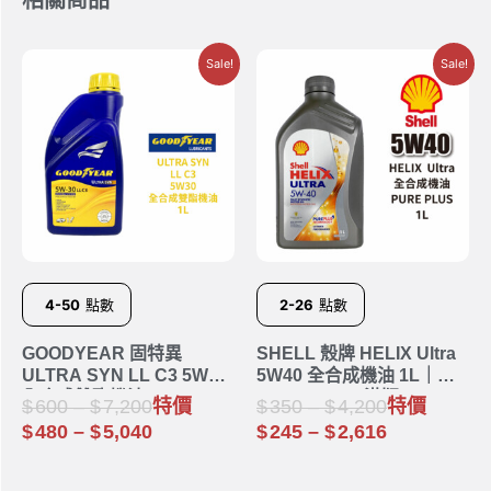
Sale!
Sale!
4-50
點數
2-26
點數
GOODYEAR 固特異
SHELL 殼牌 HELIX Ultra
ULTRA SYN LL C3 5W30
5W40 全合成機油 1L｜
全合成雙酯機油 1L
PURE PLUS 港版
600
–
7,200
特價
350
–
4,200
特價
480
–
5,040
245
–
2,616