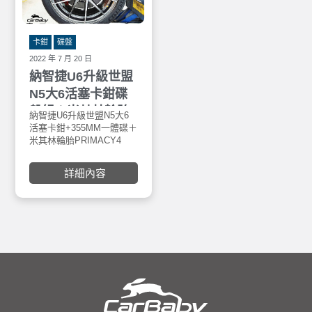
卡鉗
碟盤
2022 年 7 月 20 日
納智捷U6升級世盟
N5大6活塞卡鉗碟
盤組＋米其林輪胎
納智捷U6升級世盟N5大6
PRIMACY4
活塞卡鉗+355MM一體碟＋
米其林輪胎PRIMACY4
225/45R18+英國
225/45R18+英國AYR品牌
AYR品牌旋壓輕量
旋壓輕量化鋁圈，安裝於
詳細內容
車寶貝汽車百貨五權西
化鋁圈
店。世盟NASHIN 致力於
煞車系統的研發與製造，
歷經了無數賽車在賽道上
的粹鍊與測試，從中取得
寶貴的經驗，並針對一般
高性能車輛與競技用車輛
進行一系列商品的調教與
改進，進而達到舒適與高
性能的平衡點，搭配最新
研發的浮動碟盤與高精密