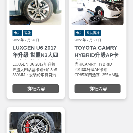
卡鉗
碟盤
卡鉗
改裝實錄
2022 年 7 月 26 日
2022 年 7 月 21 日
LUXGEN U6 2017
TOYOTA CAMRY
年升級 世盟N3大四
HYBRID升級AP卡
活塞卡鉗+加大碟
鉗CP8530四活塞
LUXGEN U6 2017年升級
豐田CAMRY HYBRID
330MM
+355MM碟盤+ 米
世盟大四活塞卡鉗+加大碟
2013年升級AP卡鉗
330MM，安裝於車寶貝汽
CP8530四活塞+355MM碟
其林18吋輪胎+
車百貨五權西店。世盟
盤+ 米其林Priamcy4
FLOW FORGED旋
Nashin碟盤均採用鎳合金
235/45R18 輪胎+ FLOW
詳細內容
詳細內容
FC-25鑄鐵材質材質製 800
FORGED旋壓鋁圈+ORO
壓鋁圈+ORO無線
度C全滲透熱處理，其鋼性
無線胎壓偵測器W417-A
胎壓偵測器W417-
及硬度有別其他材質FC鑄
A
鐵材質，工作溫度更 可達
900度C，具0.002超高水準
煞車面研磨及高速平衡之
優良產品。