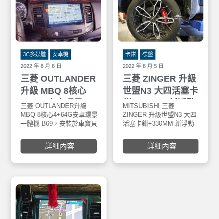
3C多媒體
安卓機
卡鉗
碟盤
2022 年 8 月 8 日
2022 年 8 月 5 日
三菱 OUTLANDER
三菱 ZINGER 升級
升級 MBQ 8核心
世盟N3 大四活塞卡
4+64G安卓環景一
鉗+330MM 新浮動
三菱 OUTLANDER升級
MITSUBISHI 三菱
體機 B69
碟
MBQ 8核心4+64G安卓環景
ZINGER 升級世盟N3 大四
一體機 B69，安裝於車寶貝
活塞卡鉗+330MM 新浮動
汽車百貨大里店。最新安卓
碟，安裝於車寶貝汽車百
系統10.0
貨大里店，世盟 Nashin 特
詳細內容
詳細內容
🌈 獨家T LINK-適用蘋果/安
色：碟盤均採用鎳合金FC-
卓手機使用
25鑄鐵材質材質製 800度C
🌈 超級IPS屏-720P-全觸控
全滲透熱處理，其鋼性及
電容屏液晶螢幕
硬度有別其他材質FC鑄鐵
‼️‼️(解析更高階1280*720)‼️‼️
材質，工作溫度更 可達900
🌈 雙層鋼化玻璃，支援APP
度C，具0.002超高水準煞
左右分屏顯示
車面研磨及高速平衡之優
🌈 PRO DSP 48 段DSP數位
良產品。