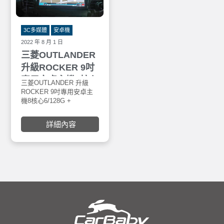
音效處理
🌈 支援 WIFI / 手機熱點分
享(2.4G/5G)
🌈 內建聲控功能-OK
3C多媒體
安卓機
GOOGLE
2022 年 8 月 1 日
🌈 主機為秒開機方案
三菱OUTLANDER
🌈正版導航王導航系統(A5I
2D) /WAZE /Google Map導
升級ROCKER 9吋
航系統，三種導航系統
專用安卓主機8核心
🌈 最新無線藍芽(5.0);行動電
三菱OUTLANDER 升級
話免持
6/128G + 錄得清
ROCKER 9吋專用安卓主
🌈 USB可以播放的音頻格式
機8核心6/128G +
LD9-Plus前後電子
AAC,MP3,WMA,FLAC,WAV
LOOKING 錄得清LD9-Plus
後視鏡
🌈 USB可以播放的視頻格式
前後電子後視鏡，安裝於
詳細內容
AVI,MP4,FLV,MKV,WMV
車寶貝汽車百貨五權西
🌈 專車專用款完全符合車子
店。錄得清LD-9 PLUS前
內裝，100%密合，無損安裝
後電子後視鏡特色： 12吋
🌈 一年保固，台灣電檢合格
觸空大螢幕，屏佔比業界
🌈 學習型方控，可以對應市
最高 ► 電子後視鏡零阻
售車用方向盤功能鍵
擋，後方盲區一掃而空 ►
前鏡2K，後鏡1080P，錄
影畫質超清晰 ► 支援AI語
音聲控功能，操作更方便
► Sony星光夜視鏡頭，無
光環境一樣清晰 ► 主機24