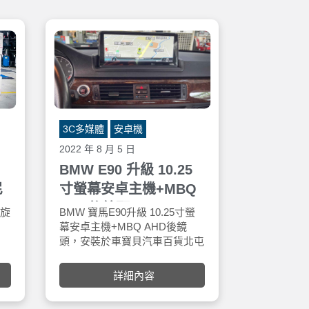
3C多媒體
安卓機
2022 年 8 月 5 日
BMW E90 升級 10.25
尼
寸螢幕安卓主機+MBQ
AHD後鏡頭
吋旋
BMW 寶馬E90升級 10.25寸螢
幕安卓主機+MBQ AHD後鏡
頭，安裝於車寶貝汽車百貨北屯
車
店。3C 行車紀錄器安裝、中控
是
升級，安卓主機安裝，安心交給
詳細內容
路
車寶貝，售後保固安心有保障！
3