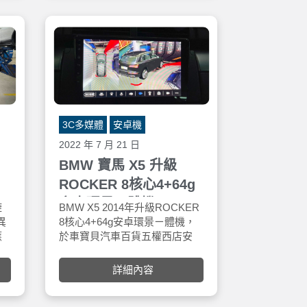
控
持
肩
保
3C多媒體
安卓機
2022 年 7 月 21 日
BMW 寶馬 X5 升級
ROCKER 8核心4+64g
安卓環景ㄧ體機
旋
BMW X5 2014年升級ROCKER
異
8核心4+64g安卓環景ㄧ體機，
應
於車寶貝汽車百貨五權西店安
權
裝。CAR PLAY、無線藍牙、免
，
持聽筒接聽、音樂播放、導航、
詳細內容
360度環景功能，中控升級車內
，可
駕駛方便不無聊！