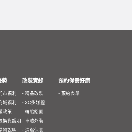
優勢
改裝實錄
預約保養好康
體門市福利
- 精品改裝
- 預約表單
路商城福利
- 3C多媒體
私權政策
- 輪胎鋁圈
路退換貨說明
- 車體外裝
路購物說明
- 清潔保養