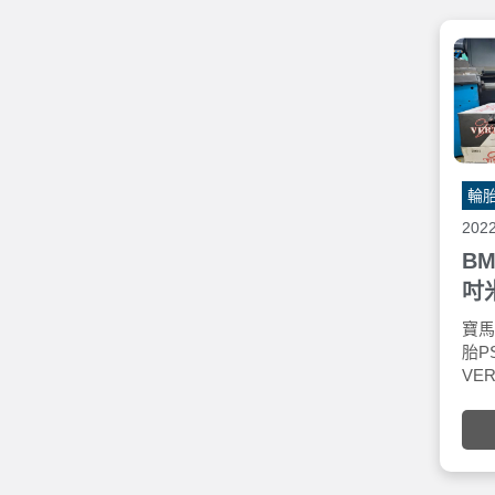
優
胎。
操
一
輪
202
BM
吋
24
寶馬
V
胎P
VE
圈
於