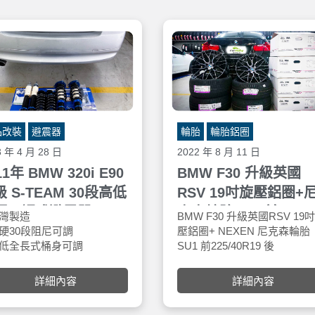
品改裝
避震器
輪胎
輪胎鋁圈
3 年 4 月 28 日
2022 年 8 月 11 日
11年 BMW 320i E90
BMW F30 升級英國
 S-TEAM 30段高低
RSV 19吋旋壓鋁圈+
硬可調式避震器
克森輪胎SU1 前
灣製造
BMW F30 升級英國RSV 19
225/40R19 後
硬30段阻尼可調
壓鋁圈+ NEXEN 尼克森輪胎
高低全長式桶身可調
SU1 前225/40R19 後
255/35R19
口阻尼油 NOK日本油封
255/35R19，安裝於車寶貝汽
鍛製成9254彈簧 抗衰減達
百貨五權西店。N’Fera SU1
詳細內容
詳細內容
您在夏季突然風暴或在沙漠公
化型避震器上座 耐用度加
上巡航時的首選輪胎。 輪胎的