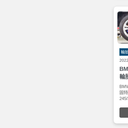
分
✅路
跳
輪
202
BM
輪
24
BM
R
固特
245
壓
五權
異 E
尖