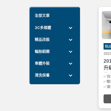
全部文章
3C多媒體
精品改裝
精
輪胎鋁圈
202
20
車體外裝
升級
軟
清洗保養
✅台
✅軟
✅
✅進
✅冷
成
✅強