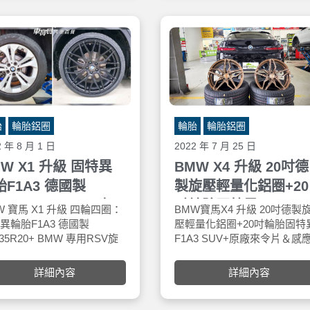
個主槽和1個半​​槽設計協同工
感Q度穩定回饋 不死硬不彈
作，以增強在潮濕條件下的操
性。 優異的分離表面切邊支
出色的干濕牽引力。通過增加
部塊剛度，壓力均勻分佈並確
最大的轉彎性能。
胎
輪胎鋁圈
輪胎
輪胎鋁圈
2 年 8 月 1 日
2022 年 7 月 25 日
W X1 升級 固特異
BMW X4 升級 20吋德
胎F1A3 德國製
製旋壓輕量化鋁圈+20
5/35R20+ BMW 專用
吋輪胎固特異F1A3
W 寶馬 X1 升級 四輪四圈：
BMW寶馬X4 升級 20吋德製
SV旋壓鋁圈
SUV+原廠來令片＆感
異輪胎F1A3 德國製
壓輕量化鋁圈+20吋輪胎固特
/35R20+ BMW 專用RSV旋
F1A3 SUV+原廠來令片＆感
應線
鋁圈，安裝於車寶貝汽車百貨
線，安裝於車寶貝汽車百貨五
下店。GOODYEAR 固特
西店。固特異F1A3 SUV輪胎
詳細內容
詳細內容
agle F1 Asymmetric 3 | 頂
採用自控煞停科技
車廠認證原配性能街胎，擁有
(ActiveBraking Technology)