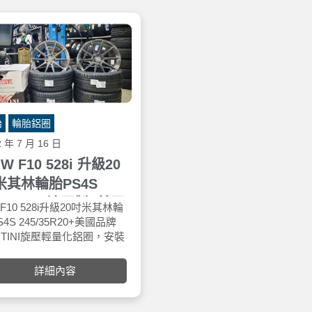
越溼地抓地力的高性能頂級
增加煞車時輪胎接地面積，以
獲TÜV評選在溼地抓地力、
短車輛在乾、濕路面上的煞車
控性能及煞車評測項目表現第
離，抓地性能：抓地優化科技
。
(Grip Booster Technology)藉
高黏度樹脂材料，可強化胎面
路面的黏著性，因此可提供抓
力，進而具備優異的煞車及操
性能。操控性能：採用優化結
科技(Optimized Construction
胎
輪胎鋁圈
Technology)，因此即使在高
2 年 7 月 16 日
情況下，仍具備優異的操控性
能。
W F10 528i 升級20
米其林輪胎PS4S
5/35R20法國製+美國
F10 528i升級20吋米其林輪
ERTINI旋壓輕量化鋁
S4S 245/35R20+美國品牌
RTINI旋壓輕量化鋁圈，安裝
車寶貝汽車百貨五權西店。
詳細內容