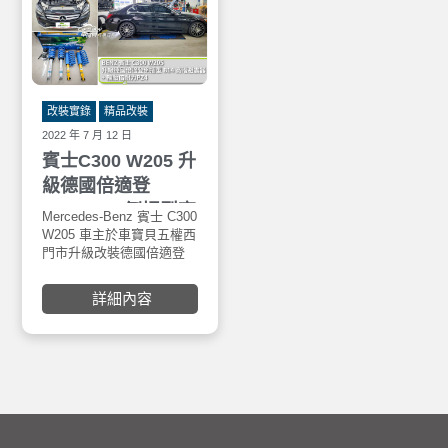
改裝實錄
精品改裝
2022 年 7 月 12 日
賓士C300 W205 升
級德國倍適登
(Bilstein) 倒插型高
Mercedes-Benz 賓士 C300
階避震器 B14 +倍
W205 車主於車寶貝五權西
門市升級改裝德國倍適登
耐力P-ZERO 19吋
倒插型高階避震器 B14 ＋
輪胎 + CROMA氮
倍耐力輪胎P-ZERO 19吋
詳細內容
輪胎 + CROMA 5W40 氮
化硼5W40機油
化硼機油