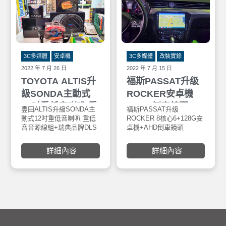
3C多媒體
安卓機
3C多媒體
改裝實錄
2022 年 7 月 26 日
2022 年 7 月 15 日
TOYOTA ALTIS升
福斯PASSAT升级
級SONDA主動式
ROCKER安卓機
12吋重低音喇叭 重
+AHD倒車鏡頭
豐田ALTIS升級SONDA主
福斯PASSAT升级
低音音源線組+瑞典
+GARMIN行車記
動式12吋重低音喇叭 重低
ROCKER 8核心6+128G安
音音源線組+瑞典品牌DLS
卓機+AHD倒車鏡頭
品牌DLS MB6.2 前
錄器46D
MB6.2 前分音喇叭 & 後
+GARMIN 46D 前後鏡頭
分音喇叭 & 後
M226同軸分音喇叭
行車記錄器，安裝門市：
詳細內容
詳細內容
+ROCKER 8核心6/128GB
車寶貝大里店。
M226同軸分音喇叭
10吋專用安卓主機 +AHD
+ROCKER 8核心
倒車鏡頭＋Orange胎壓偵
6/128GB 10吋專用
測器，於車寶貝汽車百貨
五權西店安裝。
安卓主機 +AHD倒
車鏡頭＋Orange胎
壓偵測器