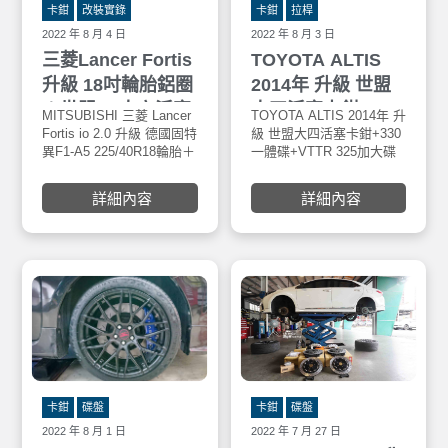
卡鉗
改裝實錄
卡鉗
拉桿
2022 年 8 月 4 日
2022 年 8 月 3 日
三菱Lancer Fortis
TOYOTA ALTIS
升級 18吋輪胎鋁圈
2014年 升級 世盟
＋世盟N5大六活塞
大四活塞卡鉗+330
MITSUBISHI 三菱 Lancer
TOYOTA ALTIS 2014年 升
卡鉗碟盤組＋北極
一體碟+VTTR 325
Fortis io 2.0 升級 德國固特
級 世盟大四活塞卡鉗+330
異F1-A5 225/40R18輪胎＋
一體碟+VTTR 325加大碟
星強化型三角架+
加大碟 VTTR藍色
美國品牌 VERTINI 旋壓輕
VTTR藍色運動版來令片
KT道路版30段高低
運動版來令片+後下
量化鋁圈 +世盟N5 大六卡
+後下拉桿。安裝於車寶貝
詳細內容
詳細內容
鉗 配 355mm一體碟盤面
汽車百貨五權西店。世盟
軟硬可調避震器
拉桿
後325 加大碟盤面+北極星
Nashin碟盤均採用鎳合金
強化型三角架 ＋ KT
FC-25鑄鐵材質材質製 800
RACING道路版30段高低軟
度C全滲透熱處理，其鋼性
硬可調避震器。安裝於車
及硬度有別其他材質FC鑄
寶貝汽車百貨五權西店
鐵材質，工作溫度更 可達
900度C，具0.002超高水準
煞車面研磨及高速平衡之
優良產品。
卡鉗
碟盤
卡鉗
碟盤
2022 年 8 月 1 日
2022 年 7 月 27 日