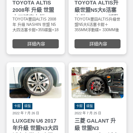
TOYOTA ALTIS
TOYOTA ALTIS升
2008年 升級 世盟
級世盟N5大6活塞
大四活塞卡鉗+355
卡鉗＋355MM浮動
TOYOTA豐田ALTIS 2008
TOYOTA豐田ALTIS升級世
碟盤+18吋鋁圈+馬
碟+ 330MM後加大
年 升級 NASHIN 世盟 N5
盟N5大6活塞卡鉗＋
大四活塞卡鉗+355碟盤+18
355MM浮動碟+ 330MM後
牌輪胎PC6
碟+陶瓷來令片+
吋鋁圈+馬牌輪胎PC6
加大碟+陶瓷來令片+
225/40R18
GOODRIDGE X 世
225/40R18，四輪四圈。安
GOODRIDGEX世盟聯名金
詳細內容
詳細內容
裝於車寶貝汽車百貨五權
屬油管。安裝於車寶貝汽
盟 聯名金屬油管
西店。世盟 Nashin碟盤均
車百貨大里店。世盟
採用鎳合金FC-25鑄鐵材質
Nashin碟盤均採用鎳合金
材質製 800度C全滲透熱處
FC-25鑄鐵材質材質製 800
理，其鋼性及硬度有別其
度C全滲透熱處理，其鋼性
他材質FC鑄鐵材質，工作
及硬度有別其他材質FC鑄
溫度更 可達900度C，具
鐵材質，工作溫度更 可達
0.002超高水準煞車面研磨
900度C，具0.002超高水準
及高速平衡之優良產品。
煞車面研磨及高速平衡之
優良產品。
卡鉗
碟盤
卡鉗
碟盤
2022 年 7 月 26 日
2022 年 7 月 25 日
LUXGEN U6 2017
三菱 GALANT 升
年升級 世盟N3大四
級 世盟N3