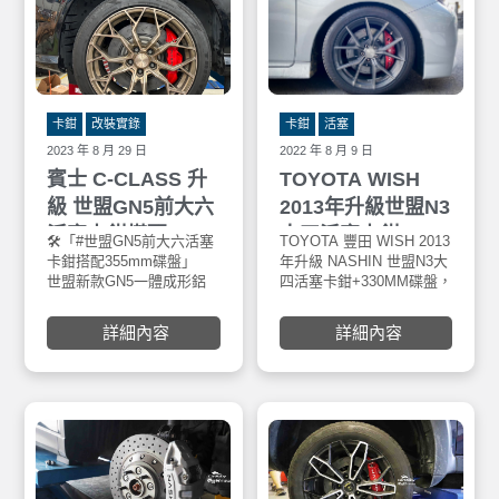
卡鉗
改裝實錄
卡鉗
活塞
2023 年 8 月 29 日
2022 年 8 月 9 日
賓士 C-CLASS 升
TOYOTA WISH
級 世盟GN5前大六
2013年升級世盟N3
活塞卡鉗搭配
大四活塞卡鉗
🛠「#世盟GN5前大六活塞
🛠「#世盟GN3大四活塞卡
TOYOTA 豐田 WISH 2013
🛠「#專利浮動
355mm碟盤，世盟
+330MM碟盤
卡鉗搭配355mm碟盤」
鉗搭配345mm+鼓一體碟
年升級 NASHIN 世盟N3大
1、專利浮動支
世盟新款GN5一體成形鋁
盤」
四活塞卡鉗+330MM碟盤，
脹冷縮與Hub無
GN3大四活塞卡鉗
鎂合金內油路卡鉗。
一體成型重力鑄造、表面
安裝於車寶貝汽車百貨五
不變形抖動。
搭配345mm+鼓一
四層類奈米抗高溫塗裝。
權西店。世盟 Nashin碟盤
2、專利增速式
詳細內容
詳細內容
均採用鎳合金FC-25鑄鐵材
構，重量更輕結
體碟盤
質材質製 800度C全滲透熱
3、高強度鋁鎂
處理，其鋼性及硬度有別
超輕量、散熱快
其他材質FC鑄鐵材質，工
4、高碳合金盤
作溫度更 可達900度C，具
達1000度以上
0.002超高水準煞車面研磨
一般材料50%。
及高速平衡之優良產品