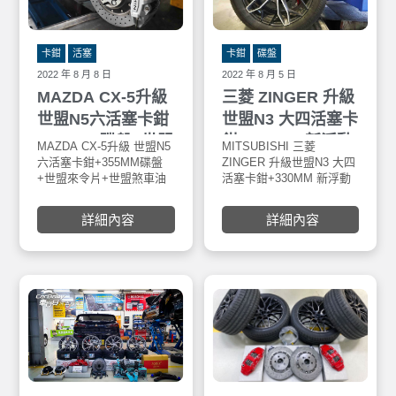
卡鉗
活塞
卡鉗
碟盤
2022 年 8 月 8 日
2022 年 8 月 5 日
MAZDA CX-5升級
三菱 ZINGER 升級
世盟N5六活塞卡鉗
世盟N3 大四活塞卡
+355MM碟盤+世盟
鉗+330MM 新浮動
MAZDA CX-5升級 世盟N5
MITSUBISHI 三菱
來令片+世盟煞車油
碟
六活塞卡鉗+355MM碟盤
ZINGER 升級世盟N3 大四
+世盟來令片+世盟煞車油
活塞卡鉗+330MM 新浮動
+GOODRIDGE金
+GOODRIDGE金屬油管，
碟，安裝於車寶貝汽車百
屬油管
安裝於車寶貝汽車百貨大
貨大里店，世盟 Nashin 特
詳細內容
詳細內容
里店。世盟 Nashin碟盤均
色：碟盤均採用鎳合金FC-
採用鎳合金FC-25鑄鐵材質
25鑄鐵材質材質製 800度C
材質製 800度C全滲透熱處
全滲透熱處理，其鋼性及
理，其鋼性及硬度有別其
硬度有別其他材質FC鑄鐵
他材質FC鑄鐵材質，工作
材質，工作溫度更 可達900
溫度更 可達900度C，具
度C，具0.002超高水準煞
0.002超高水準煞車面研磨
車面研磨及高速平衡之優
及高速平衡之優良產品。
良產品。