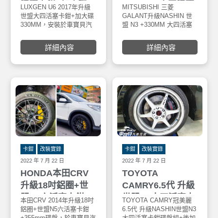
活塞卡鉗+加大碟
+330MM 大四活塞
LUXGEN U6 2017年升級
MITSUBISHI 三菱
330MM
卡鉗碟盤組
世盟大四活塞卡鉗+加大碟
GALANT升級NASHIN 世
330MM，安裝於車寶貝汽
盟 N3 +330MM 大四活塞
車百貨五權西店。世盟
卡鉗碟盤組，安裝於車寶
Nashin碟盤均採用鎳合金
貝汽車百貨北屯店。
詳細內容
詳細內容
FC-25鑄鐵材質材質製 800
Nashin世盟碟盤均採用鎳
度C全滲透熱處理，其鋼性
合金FC-25鑄鐵材質材質製
及硬度有別其他材質FC鑄
800度C 全滲透熱處理，其
鐵材質，工作溫度更 可達
鋼性及硬度有別其他材質
900度C，具0.002超高水準
FC鑄鐵材質，工作溫度更
煞車面研磨及高速平衡之
可達900度C，具0.002超高
優良產品。
水準煞車面研磨及高速平
衡之優良產品。四活塞以
一體成形重力鑄造，表面
四層類奈米抗高溫塗裝 擁
有高性能煞車特性提升原
廠煞車約80%以上 煞車非
卡鉗
改裝實錄
卡鉗
改裝實錄
常線性非一般死硬。
2022 年 7 月 22 日
2022 年 7 月 22 日
HONDA本田CRV
TOYOTA
升級18吋鋁圈+世
CAMRY6.5代 升級
盟N5六活塞卡鉗
世盟N3大四活塞卡
本田CRV 2014年升級18吋
TOYOTA CAMRY冠美麗
+355mm碟盤
鉗碟盤組+ 後加大
鋁圈+世盟N5六活塞卡鉗
6.5代 升級NASHIN世盟N3
+355mm碟盤，於車寶貝汽
大四活塞卡鉗碟盤組+後加