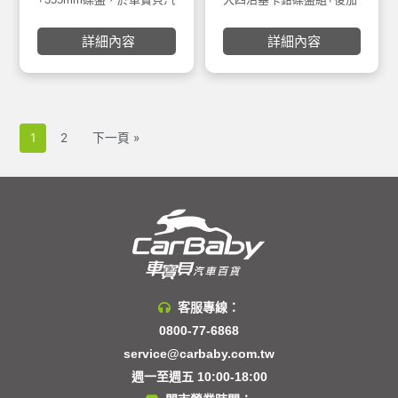
碟345MM一體碟盤
車百貨大里店安裝。世盟
大碟345MM一體碟盤，安
Nashin碟盤均採用鎳合金
裝於車寶貝汽車百貨五權
詳細內容
詳細內容
FC-25鑄鐵材質材質製 800
西店。Nashin世盟碟盤均
度C全滲透熱處理，其鋼性
採用鎳合金FC-25鑄鐵材質
及硬度有別其他材質FC鑄
材質製 800度C 全滲透熱處
鐵材質，工作溫度更 可達
理，其鋼性及硬度有別其
900度C，具0.002超高水準
他材質FC鑄鐵材質， 工作
煞車面研磨及高速平衡之
溫度可達900度C，具0.002
1
2
下一頁 »
優良產品。
超高水準煞車面研磨及高
速平衡之優良產品。 四活
塞以一體成形重力鑄造，
表面四層類奈米抗高溫塗
裝，擁有高性能煞車特性
提升原廠煞車約80%以
上，煞車非常線性非一般
死硬 ，通過歐盟認證。
客服專線：
0800-77-6868
service@carbaby.com.tw
週一至週五 10:00-18:00