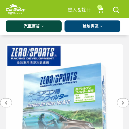
0
登入＆註冊
汽車百貨
輪胎專區