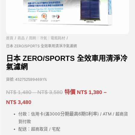
/
/
/
首頁
商品
雨刷｜冷氣｜電瓶耗材
日本 ZERO/SPORTS 全效車用清淨冷氣濾網
日本 ZERO/SPORTS 全效車用清淨冷
氣濾網
貨號:
4527525994691%
NT$
1,480
–
NT$
3,580
特價
NT$
1,380
–
NT$
3,480
分期最高6期0利率
付款：信用卡(滿3000
) / ATM / 超商貨
到付款
配送：超商取貨 / 宅配