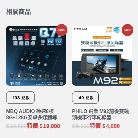
相關商品
Sale!
Sale!
198
點數
49
點數
MBQ AUDIO 極速8核
PHILO 飛樂 M92前後雙鏡
8G+128G安卓多媒體導航
頭機車行車紀錄器
系統 Q77｜9吋 10吋
23,800
特價
19,888
5,990
特價
4,990