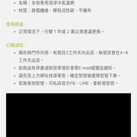
名稱：全效車用清淨冷氣濾網
材質：靜電纖維、椰殼活性碳、不織布
使用建議：
正常情況下，行駛 1 年或 2 萬公里建議更換。
訂購須知：
庫存與門市共用，有現貨3工作天內出貨，無現貨會在4~8
工作天出貨。
如商品有停產或缺貨等情形會寄E-mail或電話通知。
請先至上方網址找尋車型，確定型號後選擇型號下單。
若無查詢型號，可私訊官方FB、LINE，會新增型號。