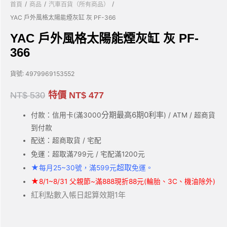
/
/
/
首頁
商品
汽車百貨（所有商品）
YAC 戶外風格太陽能煙灰缸 灰 PF-366
YAC 戶外風格太陽能煙灰缸 灰 PF-
366
貨號:
4979969153552
NT$
530
特價
NT$
477
分期最高6期0利率
付款：信用卡(滿3000
) / ATM / 超商貨
到付款
配送：超商取貨 / 宅配
免運：超取滿799元 / 宅配滿1200元
★
超取
每月25~30號，滿599元
免運。
★
8/1~8/31 父親節~滿888現折88元(輪胎、3C、機油除外)
紅利點數入帳日起算效期1年