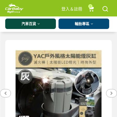
0
登入＆註冊
汽車百貨
輪胎專區