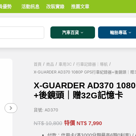
員優勢
活動訊息
改裝實錄
推薦文章
汽車百貨
輪胎專區
/
/
/
/
首頁
商品
車用3C
行車記錄器｜導航
X-GUARDER AD370 1080P GPS行車紀錄器+後鏡頭｜
X-GUARDER AD370 10
+後鏡頭｜贈32G記憶卡
貨號:
AD370
NT$
10,800
特價
NT$
7,990
付款：信用卡(滿3000
分期最高6期0利率
) 