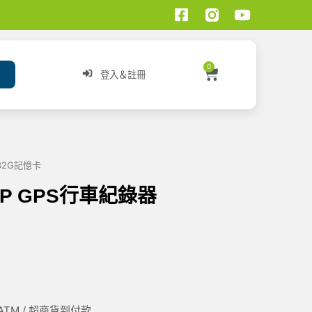
0
登入＆註冊
贈32G記憶卡
80P GPS行車紀錄器
/ ATM / 超商貨到付款