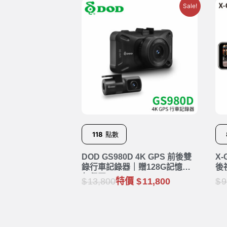
Sale!
118
點數
DOD GS980D 4K GPS 前後雙
X-
錄行車記錄器｜贈128G記憶卡 3
後
年保固
13,800
特價
11,800
9