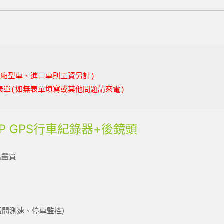
、廂型車、進口車則工資另計)
表單(如無表單填寫或其他問題請來電)
080P GPS行車紀錄器+後鏡頭
高畫質
區間測速、停車監控)