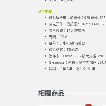
BSMI：R55789
商品規格：
錄影解析度：前鏡頭:2K 後鏡頭: 108
感光元件：後鏡頭 SONY STARVIS
廣角鏡頭：140°超廣角
光圈：F/1.8
螢幕：3吋IPS高清螢幕
錄影格式：TS碼流
儲存卡：Micro SD卡最大支援128G
G-sensor：內置三軸重力加速度感
保固：主機3年、配件保固1年
相關商品