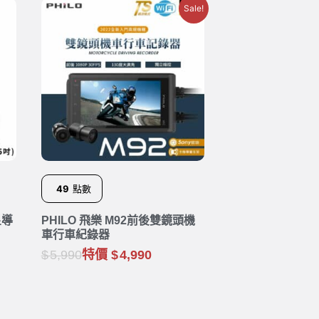
Sale!
49
點數
星導
PHILO 飛樂 M92前後雙鏡頭機
車行車紀錄器
5,990
特價
4,990