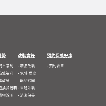
優勢
改裝實錄
預約保養好康
體門市福利
- 精品改裝
- 預約表單
路商城福利
- 3C多媒體
私權政策
- 輪胎鋁圈
路退換貨說明
- 車體外裝
路購物說明
- 清潔保養