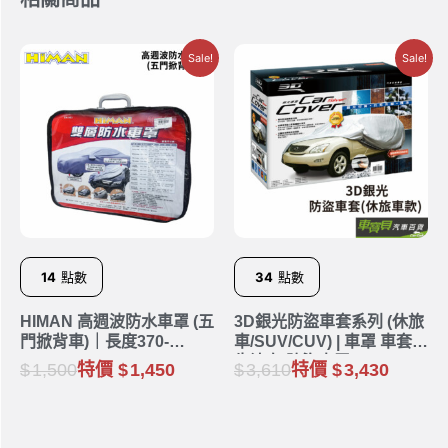
Sale!
Sale!
14
點數
34
點數
HIMAN 高週波防水車罩 (五
3D銀光防盜車套系列 (休旅
門掀背車)｜長度370-
車/SUV/CUV) | 車罩 車套
440cm
牛津布 防盜車罩
1,500
特價
1,450
3,610
特價
3,430