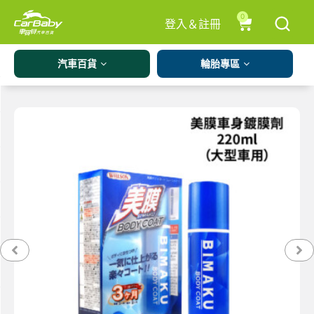
0
登入＆註冊
汽車百貨
輪胎專區