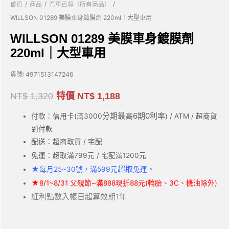
/
/
/
首頁
商品
汽車百貨（所有商品）
WILLSON 01289 美膜車身鍍膜劑 220ml｜大型車用
WILLSON 01289 美膜車身鍍膜劑
220ml｜大型車用
貨號:
4971513147246
NT$
1,320
特價
NT$
1,188
分期最高6期0利率
付款：信用卡(滿3000
) / ATM / 超商貨
到付款
配送：超商取貨 / 宅配
免運：超取滿799元 / 宅配滿1200元
★
超取
每月25~30號，滿599元
免運。
★
8/1~8/31 父親節~滿888現折88元(輪胎、3C、機油除外)
紅利點數入帳日起算效期1年