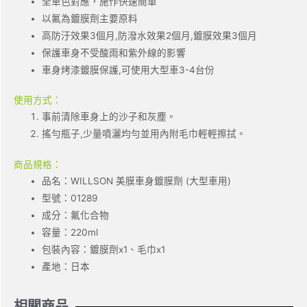
全車色對應，施作快速簡單
以氟為鍍膜劑主要原料
高防汙效果3個月,防潑水效果2個月,鍍膜效果3個月
保護車身不受酸雨和紫外線的影響
車身烤漆鍍膜保護,可使用大型車3-4台份
使用方式：
事前清除車身上的沙子和灰塵。
搖勻瓶子,少量噴灑均勻並用內附毛巾輕輕擦拭。
商品規格：
品名：WILLSON 美膜車身鍍膜劑 (大型車用)
型號：01289
成分：氟化合物
容量：220ml
包裝內容：鍍膜劑x1、毛巾x1
產地：日本
相關商品