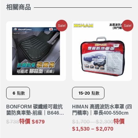
相關商品
Sale!
Sale!
6
點數
15-20
點數
BONFORM 碳纖維可裁抗
HIMAN 高週波防水車罩 (四
菌防臭車墊-前座｜B6461-
門轎車)｜車長400-550cm
01BK
738
特價
679
1,700
–
2,300
特價
1,530
–
2,070