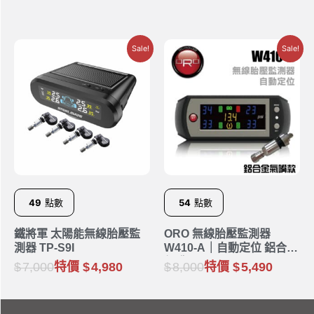
Sale!
Sale!
49
點數
54
點數
鐵將軍 太陽能無線胎壓監
ORO 無線胎壓監測器
測器 TP-S9I
W410-A｜自動定位 鋁合金
氣嘴
7,000
特價
4,980
8,000
特價
5,490