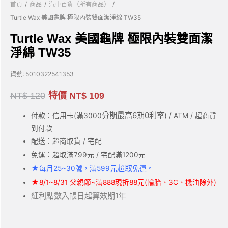
/
/
/
首頁
商品
汽車百貨（所有商品）
Turtle Wax 美國龜牌 極限內裝雙面潔淨綿 TW35
Turtle Wax 美國龜牌 極限內裝雙面潔
淨綿 TW35
貨號:
5010322541353
NT$
120
特價
NT$
109
分期最高6期0利率
付款：信用卡(滿3000
) / ATM / 超商貨
到付款
配送：超商取貨 / 宅配
免運：超取滿799元 / 宅配滿1200元
★
超取
每月25~30號，滿599元
免運。
★
8/1~8/31 父親節~滿888現折88元(輪胎、3C、機油除外)
紅利點數入帳日起算效期1年