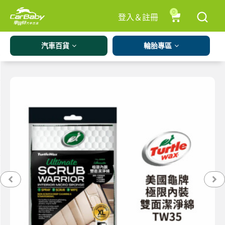
0
登入＆註冊
汽車百貨
輪胎專區