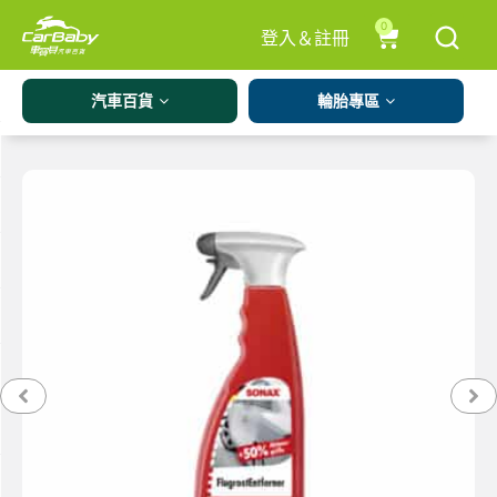
0
登入＆註冊
汽車百貨
輪胎專區