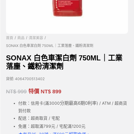
/
/
/
首頁
商品
清潔美容
SONAX 白色車潔白劑 750ML｜工業落塵、鐵粉清潔劑
SONAX 白色車潔白劑 750ML｜工業
落塵、鐵粉清潔劑
貨號:
4064700513402
NT$
999
特價
NT$
899
分期最高6期0利率
付款：信用卡(滿3000
) / ATM / 超商貨
到付款
配送：超商取貨 / 宅配
免運：超取滿799元 / 宅配滿1200元