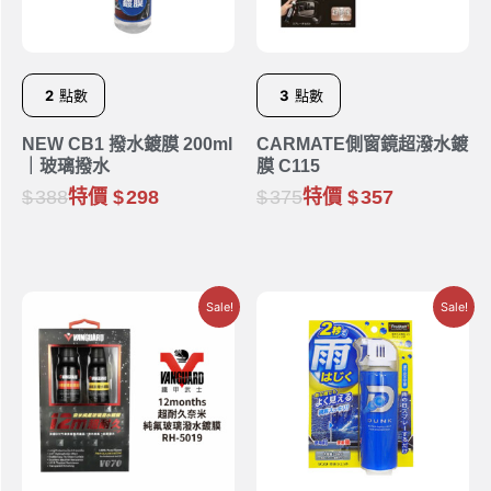
2
點數
3
點數
NEW CB1 撥水鍍膜 200ml
CARMATE側窗鏡超潑水鍍
｜玻璃撥水
膜 C115
388
特價
298
375
特價
357
Sale!
Sale!