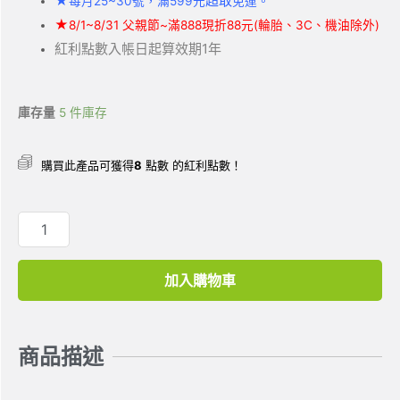
★
超取
每月25~30號，滿599元
免運。
★
8/1~8/31 父親節~滿888現折88元(輪胎、3C、機油除外)
紅利點數入帳日起算效期1年
庫存量
5 件庫存
購買此產品可獲得
8
點數 的紅利點數！
加入購物車
商品描述