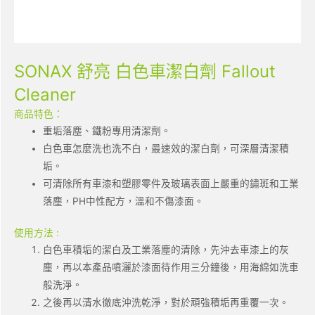
SONAX 舒亮 白色車潔白劑 Fallout
Cleaner
商品特色：
重垢落塵、鐵粉專用清潔劑。
白色車怎麼洗也洗不白，最速效的潔白劑，可深層清潔積
垢。
可清除所有車漆和塑膠零件及玻璃表面上嚴重的鏽斑和工業
落塵，PH中性配方，溫和不傷漆面。
使用方法 :
白色車積垢的潔白及工業落塵的清除，先沖去車漆上的灰
塵，再以本產品噴灑於漆面待作用三分鐘後，用海綿如洗車
般洗淨。
之後再以清水徹底沖洗乾淨，對於頑強積垢再重覆一次。