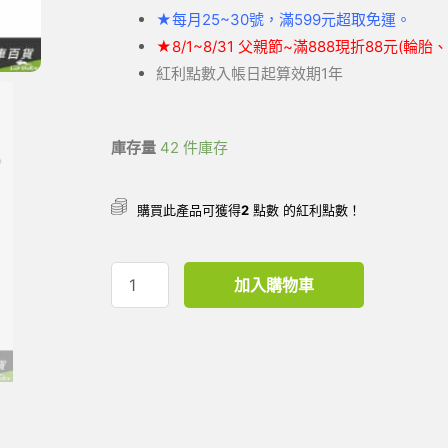
★
每月25~30號，滿599元
超取
免運。
★
8/1~8/31 父親節~滿888現折88元(輪
紅利點數入帳日起算效期1年
庫存量
42 件庫存
購買此產品可獲得
2
點數 的紅利點數！
加入購物車