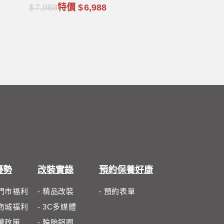
7,988
特價
6,988
優勢
改裝實錄
預約保養好康
體門市福利
- 精品改裝
- 預約表單
路商城福利
- 3C多媒體
私權政策
- 輪胎鋁圈