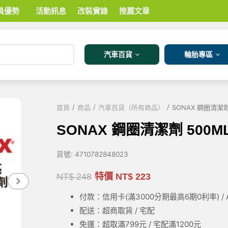
員優勢
活動訊息
改裝實錄
推薦文章
汽車百貨
輪胎專區
/
/
/
首頁
商品
汽車百貨（所有商品）
SONAX 鋼圈清潔劑
SONAX 鋼圈清潔劑 500M
貨號:
4710782848023
NT$
248
特價
NT$
223
付款：信用卡(滿3000
分期最高6期0利率
) 
配送：超商取貨 / 宅配
免運：超取滿799元 / 宅配滿1200元