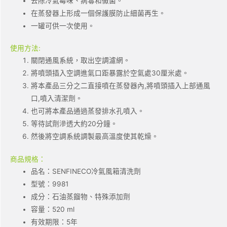
去除冷氣霉味、病毒和黴菌。
在蒸發器上形成一個保護膜防止細菌再生。
一罐可供一次使用。
使用方法:
關閉通風系統，取出空調濾網。
將噴頭插入空調進氣口距暴露於空氣處30厘米處。
將本產品三分之二直接噴在蒸發器內,將噴頭插入上部通風
口,噴入清潔劑。
也可將本產品通過蒸發排水孔噴入。
等待試劑滲透大約20分鐘。
然後將空調系統調製最高溫度使其乾燥。
商品規格：
品名：SENFINECO冷氣風箱清洗劑
型號：9981
成分：石油蒸餾物、特殊添加劑
容量：520 ml
有效期限：5年