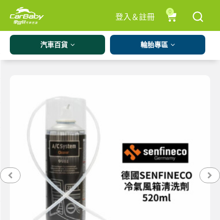
0
登入＆註冊
汽車百貨
輪胎專區