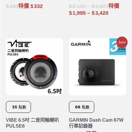
349
特價
332
2,100
–
3,600
特價
1,995
–
3,420
Sale!
35
點數
69
點數
VIBE 6.5吋 二音同軸喇叭
GARMIN Dash Cam 67W
PULSE6
行車記錄器