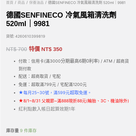
/
/
/
首頁
商品
保養油品
德國SENFINECO 冷氣風箱清洗劑 520ml｜9981
德國SENFINECO 冷氣風箱清洗劑
520ml｜9981
貨號:
4260610399819
NT$
700
特價
NT$
350
分期最高6期0利率
付款：信用卡(滿3000
) / ATM / 超商貨
到付款
配送：超商取貨 / 宅配
免運：超取滿799元 / 宅配滿1200元
★
超取
每月25~30號，滿599元
免運。
★
8/1~8/31 父親節~滿888現折88元(輪胎、3C、機油除外)
紅利點數入帳日起算效期1年
庫存量
9 件庫存