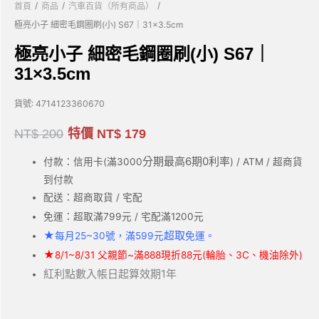
/
/
/
首頁
商品
汽車百貨（所有商品）
極亮小子 細密毛鋼圈刷(小) S67｜31×3.5cm
極亮小子 細密毛鋼圈刷(小) S67｜
31×3.5cm
貨號:
4714123360670
NT$
200
特價
NT$
179
分期最高6期0利率
付款：信用卡(滿3000
) / ATM / 超商貨
到付款
配送：超商取貨 / 宅配
免運：超取滿799元 / 宅配滿1200元
★
超取
每月25~30號，滿599元
免運。
★
8/1~8/31 父親節~滿888現折88元(輪胎、3C、機油除外)
紅利點數入帳日起算效期1年