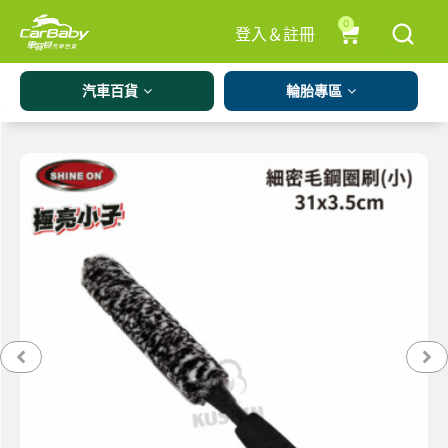
0
登入＆註冊
汽車百貨
輪胎專區