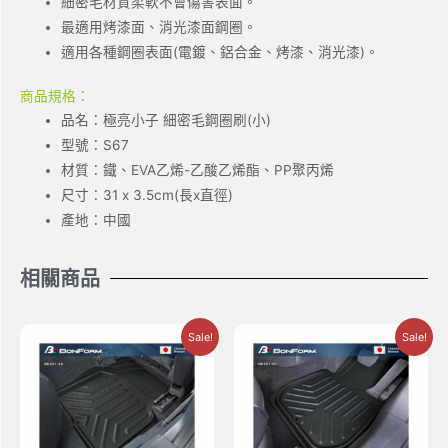
細密毛材質柔軟不會傷害表面。
最適用烤漆面、消光漆面鋼圈。
適用各種鋼圈表面(電鍍、鋁合金、烤漆、消光漆)。
商品規格：
品名：極亮小子 細密毛鋼圈刷(小)
型號：S67
材質：鐵、EVA乙烯-乙酸乙烯酯、PP聚丙烯
尺寸：31 x 3.5cm(長x直徑)
產地：中國
相關商品
Sale!
Sale!