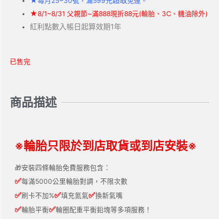
★
超取
每月25~30號，滿599元
免運。
★
8/1~8/31 父親節~滿888現折88元(輪胎、3C、機油除外)
紅利點數入帳日起算效期1年
已售完
商品描述
※輪胎只限於到店取貨或到店安裝※
🎁安裝四條輪胎免費服務包含：
✅
每滿5000公里輪胎對調，不限次數
✅
✅
✅
刷卡不加%
填充氮氣
換新氣嘴
✅
✅
輪胎平衡
輪圈配重平衡鉛塊等多項服務！