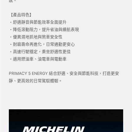
感。
【產品特色】
・舒適靜音與節能效率全面提升
・降低滾動阻力，提升省油與續航表現
・優異濕地抓地與煞車安全性
・耐磨壽命再進化，日常通勤更安心
・高速行駛穩定，乘坐舒適性更佳
・適用燃油車、油電車與電動車
PRIMACY 5 ENERGY
結合舒適、安全與節能科技，打造更安
靜、更高效的日常駕馭體驗。