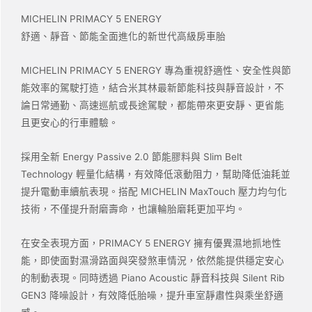
MICHELIN PRIMACY 5 ENERGY
舒適、靜音、節能全面進化的新世代高級房車胎
MICHELIN PRIMACY 5 ENERGY
專為重視舒適性、安全性與節
能效率的駕駛打造，結合米其林最新節能科技與靜音設計，不
論日常通勤、高速巡航或長途駕駛，都能帶來更安靜、更省能
且更安心的行車體驗。
採用全新
Energy Passive 2.0
節能膠料與
Slim Belt
Technology
輕量化結構，有效降低滾動阻力，幫助降低油耗並
提升電動車續航表現。搭配
MICHELIN MaxTouch
壓力均勻化
技術，不僅提升耐磨壽命，也讓輪胎磨耗更加平均。
在安全表現方面，
PRIMACY 5 ENERGY
擁有優異濕地抓地性
能，即使面對濕滑路面與突發煞車情況，依然能提供穩定安心
的制動表現。同時透過
Piano Acoustic
靜音科技與
Silent Rib
GEN3
降噪設計，有效降低胎噪，提升車室靜肅性與乘坐舒適