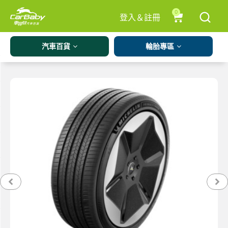
0
登入＆註冊
汽車百貨
輪胎專區