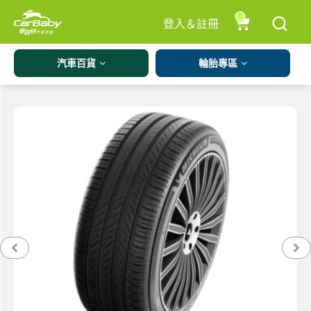
0
登入＆註冊
汽車百貨
輪胎專區