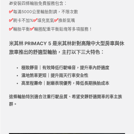
🎁安裝四條輪胎免費服務包含：
✅
每滿5000公里輪胎對調，不限次數
✅
✅
✅
刷卡不加%
填充氮氣
換新氣嘴
✅
✅
輪胎平衡
輪圈配重平衡鉛塊等多項服務！
米其林 PRIMACY 5 是米其林針對高階中大型房車與休
旅車推出的舒適型輪胎，主打以下三大特色：
極致靜音｜有效降低行駛噪音，提升車內舒適度
濕地煞車更短｜提升雨天行車安全性
高里程壽命｜耐磨表現優秀，降低長期換胎成本
這條輪胎特別適合注重行駛品質、希望安靜舒適開車的車主族
群。