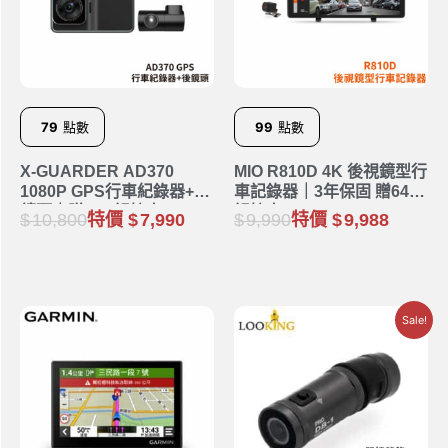
79
點數
99
點數
X-GUARDER AD370
MIO R810D 4K 後視鏡型行
1080P GPS行車紀錄器+後
車記錄器｜3年保固 贈64G
鏡頭｜贈32G記憶卡
記憶卡
10,800
特價
7,990
9,990
特價
9,988
Sale!