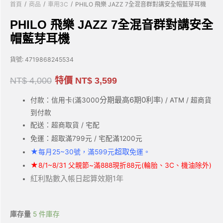
/
/
/
首頁
商品
車用3C
PHILO 飛樂 JAZZ 7全混音群對講安全帽藍芽耳機
PHILO 飛樂 JAZZ 7全混音群對講安全
帽藍芽耳機
貨號:
4719868245534
NT$
4,000
特價
NT$
3,599
分期最高6期0利率
付款：信用卡(滿3000
) / ATM / 超商貨
到付款
配送：超商取貨 / 宅配
免運：超取滿799元 / 宅配滿1200元
★
超取
每月25~30號，滿599元
免運。
★
8/1~8/31 父親節~滿888現折88元(輪胎、3C、機油除外)
紅利點數入帳日起算效期1年
庫存量
5 件庫存