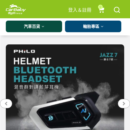
0
登入＆註冊
汽車百貨
輪胎專區