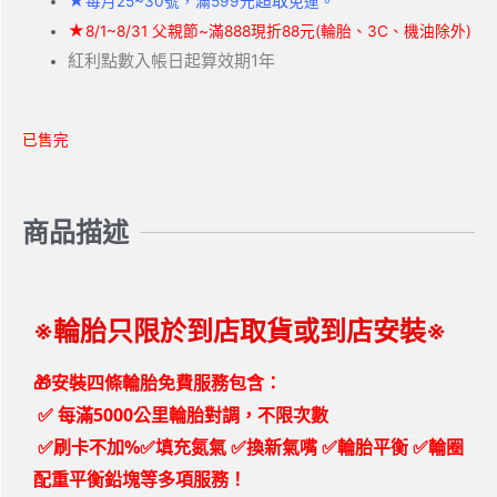
★
超取
每月25~30號，滿599元
免運。
★
8/1~8/31 父親節~滿888現折88元(輪胎、3C、機油除外)
紅利點數入帳日起算效期1年
已售完
商品描述
※輪胎只限於到店取貨或到店安裝※
🎁安裝四條輪胎免費服務包含：
✅
每滿5000公里輪胎對調，不限次數
✅刷卡不加%✅填充氮氣 ✅換新氣嘴 ✅輪胎平衡 ✅輪圈
配重平衡鉛塊等多項服務！