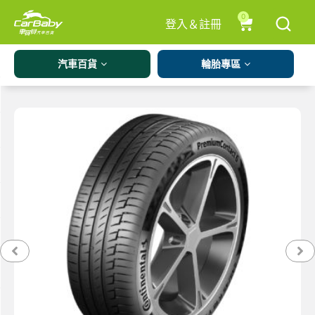
0
登入＆註冊
汽車百貨
輪胎專區