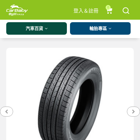
0
登入＆註冊
汽車百貨
輪胎專區