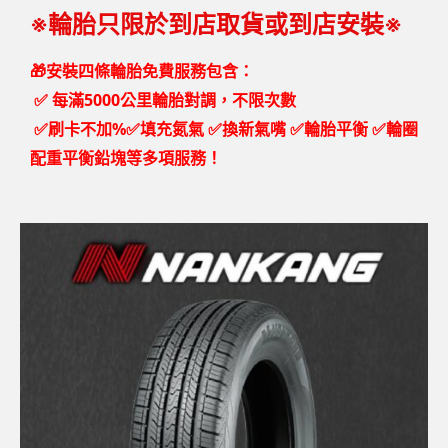
※輪胎只限於到店取貨或到店安裝※
🎁安裝四條輪胎免費服務包含：
✅
每滿5000公里輪胎對調，不限次數
✅刷卡不加%✅填充氮氣 ✅換新氣嘴 ✅輪胎平衡 ✅輪圈
配重平衡鉛塊等多項服務！