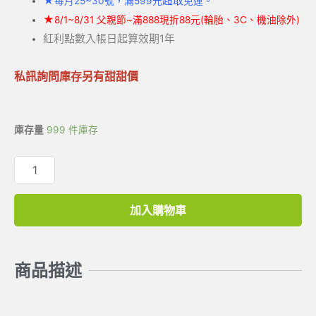
★
超取
每月25~30號，滿599元
免運。
★
8/1~8/31 父親節~滿888現折88元(輪胎、3C、機油除外)
紅利點數入帳日起算效期1年
私訊詢問庫存另有甜甜價
庫存量
999 件庫存
加入購物車
商品描述