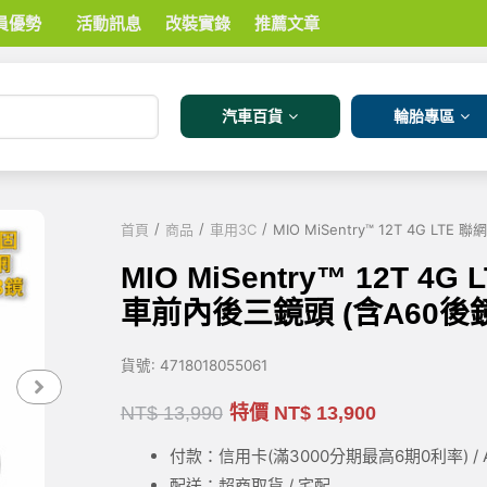
員優勢
活動訊息
改裝實錄
推薦文章
汽車百貨
輪胎專區
/
/
/
首頁
商品
車用3C
MIO MiSentry™ 12T 4G 
MIO MiSentry™ 12T 
車前內後三鏡頭 (含A60後
貨號:
4718018055061
NT$
13,990
特價
NT$
13,900
付款：信用卡(滿3000
分期最高6期0利率
) 
配送：超商取貨 / 宅配