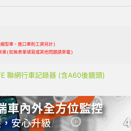
、廂型車、進口車則工資另計)
表單(如無表單填寫或其他問題請來電)
4G LTE 聯網行車記錄器 (含A60後鏡頭)