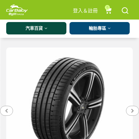
0
登入＆註冊
汽車百貨
輪胎專區