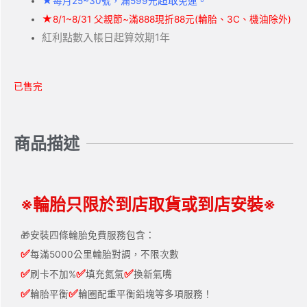
★
超取
每月25~30號，滿599元
免運。
★
8/1~8/31 父親節~滿888現折88元(輪胎、3C、機油除外)
紅利點數入帳日起算效期1年
已售完
商品描述
※輪胎只限於到店取貨或到店安裝※
🎁安裝四條輪胎免費服務包含：
✅
每滿5000公里輪胎對調，不限次數
✅
✅
✅
刷卡不加%
填充氮氣
換新氣嘴
✅
✅
輪胎平衡
輪圈配重平衡鉛塊等多項服務！