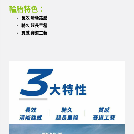
輪胎特色：
長效 清晰路感
馳久 超長里程
質感 賽道工藝