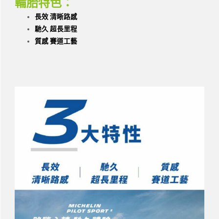
輪胎特色：
長效 清晰路感
馳久 超長里程
質感 賽道工藝