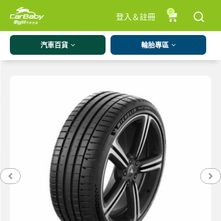
0
登入＆註冊
汽車百貨
輪胎專區