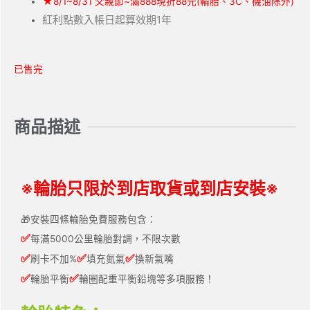
★
8/1~8/31 父親節~滿888現折88元(輪胎、3C、機油除外)
紅利點數入帳日起算效期1年
已售完
商品描述
※輪胎只限於到店取貨或到店安裝※
🎁安裝四條輪胎免費服務包含：
✅
每滿5000公里輪胎對調，不限次數
✅
✅
✅
刷卡不加%
填充氮氣
換新氣嘴
✅
✅
輪胎平衡
輪圈配重平衡鉛塊等多項服務！