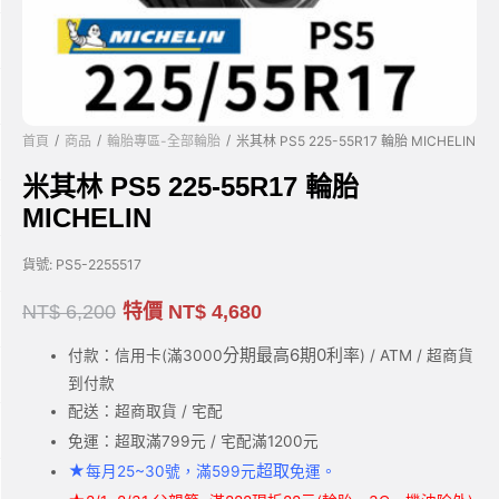
/
/
/
首頁
商品
輪胎專區-全部輪胎
米其林 PS5 225-55R17 輪胎 MICHELIN
米其林 PS5 225-55R17 輪胎
MICHELIN
貨號:
PS5-2255517
NT$
6,200
特價
NT$
4,680
分期最高6期0利率
付款：信用卡(滿3000
) / ATM / 超商貨
到付款
配送：超商取貨 / 宅配
免運：超取滿799元 / 宅配滿1200元
★
超取
每月25~30號，滿599元
免運。