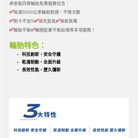
🎁安裝四條輪胎免費服務包含：
✅
每滿5000公里輪胎對調，不限次數
✅
✅
✅
刷卡不加%
填充氮氣
換新氣嘴
✅
✅
輪胎平衡
輪圈配重平衡鉛塊等多項服務！
輪胎特色：
科技創新，安全守護
乾濕制動，全面升級
長效性能，歷久彌新