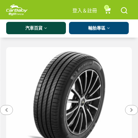
0
登入＆註冊
汽車百貨
輪胎專區