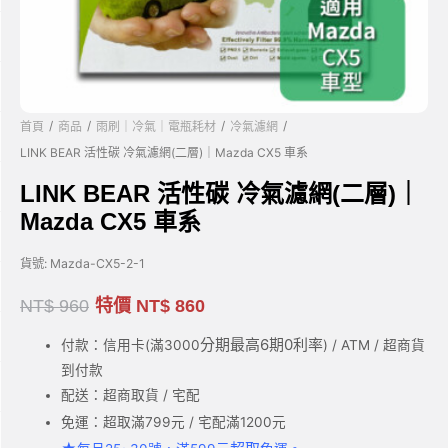
/
/
/
/
首頁
商品
雨刷｜冷氣｜電瓶耗材
冷氣濾網
LINK BEAR 活性碳 冷氣濾網(二層)｜Mazda CX5 車系
LINK BEAR 活性碳 冷氣濾網(二層)｜
Mazda CX5 車系
貨號:
Mazda-CX5-2-1
NT$
960
特價
NT$
860
分期最高6期0利率
付款：信用卡(滿3000
) / ATM / 超商貨
到付款
配送：超商取貨 / 宅配
免運：超取滿799元 / 宅配滿1200元