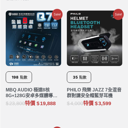
Sale!
Sale!
198
點數
35
點數
MBQ AUDIO 極速8核
PHILO 飛樂 JAZZ 7全混音
8G+128G安卓多媒體導航
群對講安全帽藍芽耳機
系統 Q77｜9吋 10吋
23,800
特價
19,888
4,000
特價
3,599