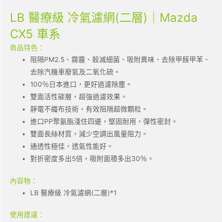
LB 醫療級 冷氣濾網(二層)｜Mazda
CX5 車系
商品特色：
阻隔PM2.5、霧霾、殺滅細菌、吸附異味、去除甲醛甲苯、
去除汽機車廢氣及二氧化硫。
100％日本進口，更好過濾除塵。
雙面活性碳層，超強過濾效果。
靜電不織布技術，有效阻隔超微顆粒。
進口PP聚氨酯淺住四邊，堅固耐用，彈性密封。
雙面長絲材質，減少空調出風量阻力。
通透性極佳，透氣性能好。
對折密度多出5倍，吸附面積多出30％。
內容物：
LB 醫療級 冷氣濾網(二層)*1
使用建議：