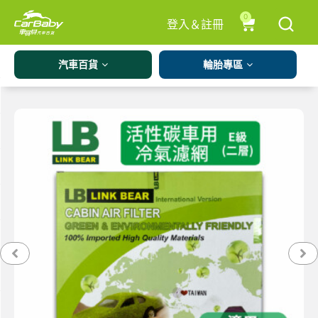
0
登入＆註冊
汽車百貨
輪胎專區