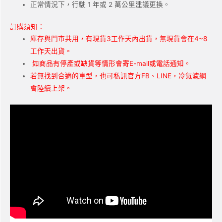
正常情況下，行駛 1 年或 2 萬公里建議更換。
訂購須知：
庫存與門市共用，有現貨3工作天內出貨，無現貨會在4~8
工作天出貨。
如商品有停產或缺貨等情形會寄E-mail或電話通知。
若無找到合適的車型，也可私訊官方FB、LINE，冷氣濾網
會陸續上架。